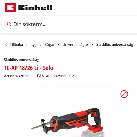
Produkter
Tillbaka
Verktyg
|
Sågar
Universalsågar
Sladdlös universalsåg
Sladdlös universalsåg
TE-AP 18/26 Li - Solo
Art.nr.:
4326290
EAN:
4006825660012
Svenska
SV
Svenska