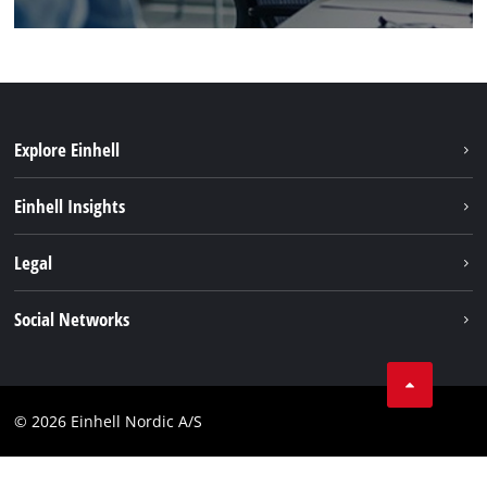
Explore Einhell
Hållbarhet
Einhell Insights
Om oss
Batterisystem
Legal
Einhell globalt
Services
Karriär
Företagsinfo
Social Networks
Dataskydd
Facebook
Kontakt
Youtube
Compliance
© 2026 Einhell Nordic A/S
Linkedin
Tillgänglighetsredogörelse