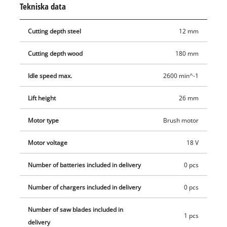
Tekniska data
enkelt och utan verktyg. Ergonomisk hantering ger softgrip-
ytorna. I leveransen ingår ett kvalitets-sågblad för trä, som
Cutting depth steel
12 mm
övertygar med superba kapningsegenskaper. Batteri och
laddare kan köpas separat, t.ex. som praktiskt Einhell-startkit.
Cutting depth wood
180 mm
Idle speed max.
2600 min^-1
Lift height
26 mm
Motor type
Brush motor
Motor voltage
18 V
Number of batteries included in delivery
0 pcs
Number of chargers included in delivery
0 pcs
Number of saw blades included in
1 pcs
delivery