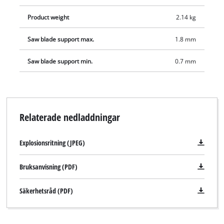
Product weight
2.14 kg
Saw blade support max.
1.8 mm
Saw blade support min.
0.7 mm
Relaterade nedladdningar
Explosionsritning (JPEG)
Bruksanvisning (PDF)
We need your consent to load the
Google Maps service!
Säkerhetsråd (PDF)
This content is not permitted to load due
to trackers that are not disclosed to the