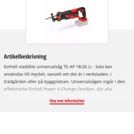
Artikelbeskrivning
Einhell sladdlös universalsåg TE-AP 18/26 Li - Solo kan
användas till mycket, oavsett om det är i verkstaden, i
trädgården eller på byggplatsen. Universalsågen ingår i den
effektstarka Einhell Power X-Change-familjen, där alla
apparater, batterier och laddare kan kombineras flexibelt med
Visa mer information
varandra. Sladdlös frihet garanteras därmed. Tack vare anti-
vibrationsfunktionen kan också längre arbeten avklaras
ergonomiskt och bekvämt. Sågfoten är justerbar, så att
sågbladet kan användas optimalt. Kapningsdjupet i trä är 180
mm, i stål upp till 12 mm. Bytet av sågbladet sker snabbt,