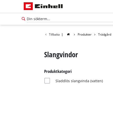
Tillbaka
|
Produkter
Trädgård
Slangvindor
Produktkategori
Sladdlös slangvinda (vatten)
Svenska
SV
Svenska