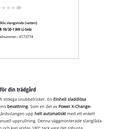
(0)
dlös slangvinda (vatten)
R 18/30-1 WH Li-Solo
kelnummer.: 4173774
för din trädgård
ch stökiga snubbelrisker. En
Einhell sladdlösa
gens
bevattning
. Som en del av
Power X-Change-
dgårdsslangen upp
helt automatiskt
med ett enkelt
manuell upprullning. Denna väggmonterade slanglåda
och kan vridas 180° tack vare det robusta