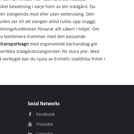
exibel bevattning i varje hörn av din trädgård. Du
 en slangvinda med eller utan vattenslang. Den
ullen ser till att slangen alltid rullas upp snyggt,
ningsfunktionen förvarar allt säkert i höljet. Om
u kombinera trumman med den passande
a
transportvagn
med ergonomiskt bärhandtag gör
 perfekta trädgårdsslangvinden för stora ytor. Med
erktyget kan du njuta av Einhells sladdlösa frihet i
Social Networks
Facebook
Youtube
Linkedin