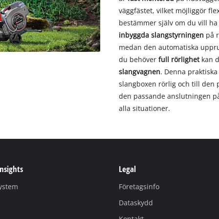
väggfästet, vilket möjliggör fl
bestämmer själv om du vill ha
inbyggda slangstyrningen
på r
medan den automatiska upprull
du behöver
full rörlighet
kan d
slangvagnen
. Denna praktisk
slangboxen rörlig och till den
den passande anslutningen på v
alla situationer.
Insights
Legal
system
Företagsinfo
Dataskydd
Kontakt