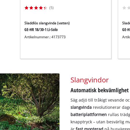
(5)
Sladdlös slangvinda (vatten)
Slad
GE-HR 18/30-1 Li-Solo
GE-H
Artikelnummer.: 4173773
Arti
Slangvindor
Automatisk bekvämlighet 
Säg adjö till tråkigt vevande o
slangvinda
revolutionerar da
batteriplattformen
rullas trä
knapptryck – utan besvärlig 
är
fast monterad
på husväggen 