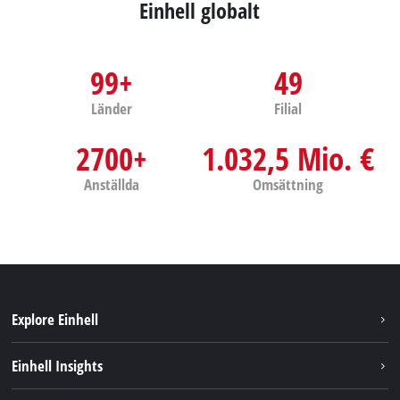
Einhell globalt
99+
49
Länder
Filial
2700+
1.032,5 Mio. €
Anställda
Omsättning
Explore Einhell
Hållbarhet
Einhell Insights
Om oss
Batterisystem