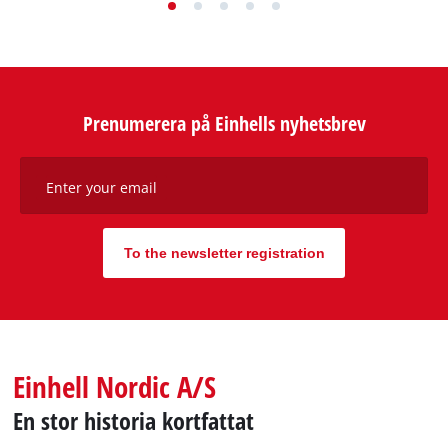
entreprenören ingen aning om vilken framgångssaga han
skulle komma att skriva.
Gå till framgångssagan
Prenumerera på Einhells nyhetsbrev
Enter your email
To the newsletter registration
Einhell Nordic A/S
En stor historia kortfattat