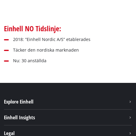
Einhell NO Tidslinje:
2018: ”Einhell Nordic A/S” etablerades
Täcker den nordiska marknaden
Nu: 30 anställda
Explore Einhell
Hållbarhet
Einhell Insights
Om oss
Batterisystem
Legal
Einhell globalt