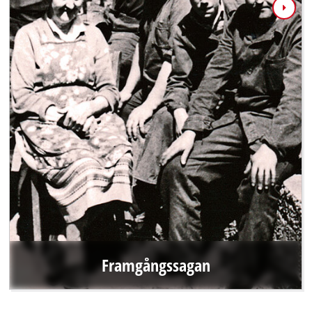
Framgångssagan
När Hans Einhell frågade sin nevö Josef Thannhuber om
han ville ta över företaget 1964 hade den unga