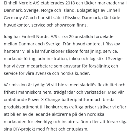
Einhell Nordic A/S etablerades 2018 och täcker marknaderna i
Danmark, Sverige, Norge och Island. Bolaget ägs av Einhell
Germany AG och har sitt säte i Risskov, Danmark, där både
huvudkontor, service och showroom finns.
Idag har Einhell Nordic A/S cirka 20 anställda fördelade
mellan Danmark och Sverige. Från huvudkontoret i Risskov
hanterar vi alla kärnfunktioner såsom försäljning, service,
marknadsföring, administration, inköp och logistik. I Sverige
har vi även medarbetare som ansvarar för försäljning och
service för våra svenska och norska kunder.
Vår mission är tydlig: Vi vill bidra med sladdlös flexibilitet och
frihet i människors hem, trädgårdar och verkstäder. Med vår
omfattande Power X-Change-batteriplattform och breda
produktsortiment till konkurrenskraftiga priser strävar vi efter
att bli en av de ledande aktörerna på den nordiska
marknaden för elverktyg och inspirera ännu fler att förverkliga
sina DIY-projekt med frihet och entusiasm.