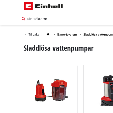
Tillbaka
|
Batterisystem
Sladdlösa vattenpu
Sladdlösa vattenpumpar
Svenska
SV
Svenska