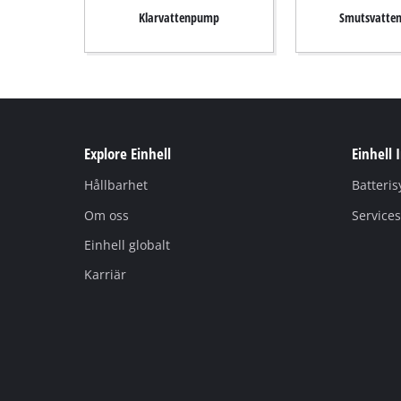
English
Klarvattenpump
Smutsvatte
Explore Einhell
Einhell 
Hållbarhet
Batteri
Om oss
Services
Einhell globalt
Karriär