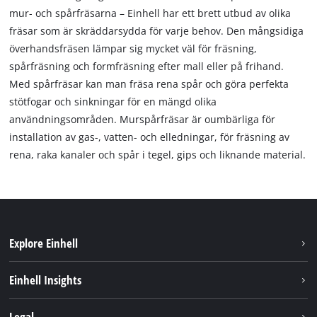
mur- och spårfräsarna – Einhell har ett brett utbud av olika
fräsar som är skräddarsydda för varje behov. Den mångsidiga
överhandsfräsen lämpar sig mycket väl för fräsning,
spårfräsning och formfräsning efter mall eller på frihand.
Med spårfräsar kan man fräsa rena spår och göra perfekta
stötfogar och sinkningar för en mängd olika
användningsområden. Murspårfräsar är oumbärliga för
installation av gas-, vatten- och elledningar, för fräsning av
rena, raka kanaler och spår i tegel, gips och liknande material.
Explore Einhell
Hållbarhet
Einhell Insights
Om oss
Batterisystem
Legal
Einhell globalt