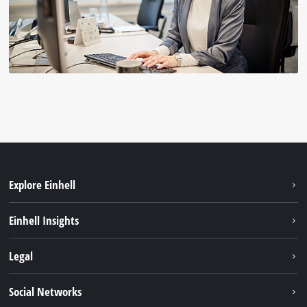
Explore Einhell
Hållbarhet
Einhell Insights
Om oss
Batterisystem
Legal
Einhell globalt
Services
Karriär
Företagsinfo
Social Networks
Dataskydd