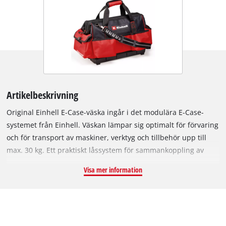
Artikelbeskrivning
Original Einhell E-Case-väska ingår i det modulära E-Case-
systemet från Einhell. Väskan lämpar sig optimalt för förvaring
och för transport av maskiner, verktyg och tillbehör upp till
max. 30 kg. Ett praktiskt låssystem för sammankoppling av
staplade väskor, lådor och systemboxar ger ordning och
Visa mer information
möjliggör säker transport. Systemväskan har mycket plats för
alla typer av föremål med sin utrustning med 6 stora
ytterväskor, t.ex. för batterier och laddare och olika
innerväskor för handverktyg som skruvmejslar. En större
innerväska har en dragkedja för säker förvaring av ett