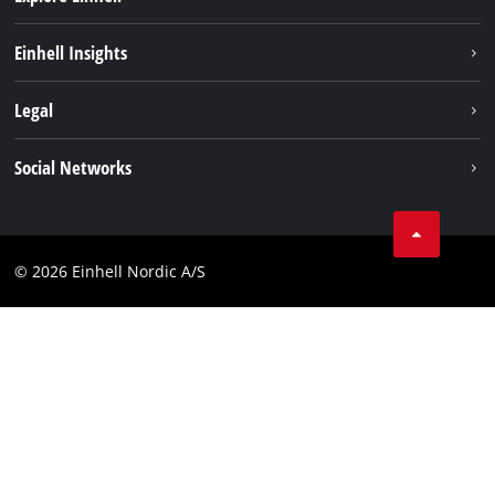
Hållbarhet
Einhell Insights
Om oss
Batterisystem
Legal
Einhell globalt
Services
Karriär
Företagsinfo
Social Networks
Dataskydd
Facebook
Kontakt
Youtube
Compliance
© 2026 Einhell Nordic A/S
Linkedin
Tillgänglighetsredogörelse