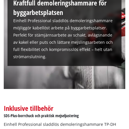
Kraftfull demoleringshammare för
This content is not permitted to load due
to trackers that are not disclosed to the
byggarbetsplatsen
visitor. The website owner needs to setup
the site with their CMP to add this content
Einhell Professional sladdlös demoleringshammare
to the list of technologies used.
möjliggör kabellöst arbete på byggarbetsplatser.
Perfekt för stämjärnsarbete av schakt, avlägsnande
Powered by
Usercentrics Consent
Management Platform
av kakel eller puts och lättare mejslingsarbeten och
full flexibilitet och kompromisslös effekt – helt utan
strömanslutning.
Inklusive tillbehör
SDS-Plus-borrchuck och praktisk mejseljustering
Einhell Professional sladdlös demoleringshammare TP-DH