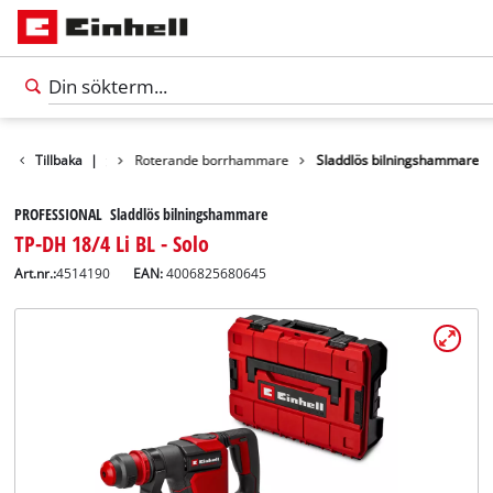
ukter
Tillbaka
Verktyg
|
Roterande borrhammare
Sladdlös bilningshammare
PROFESSIONAL Sladdlös bilningshammare
TP-DH 18/4 Li BL - Solo
Art.nr.:
4514190
EAN:
4006825680645
Svenska
SV
Svenska