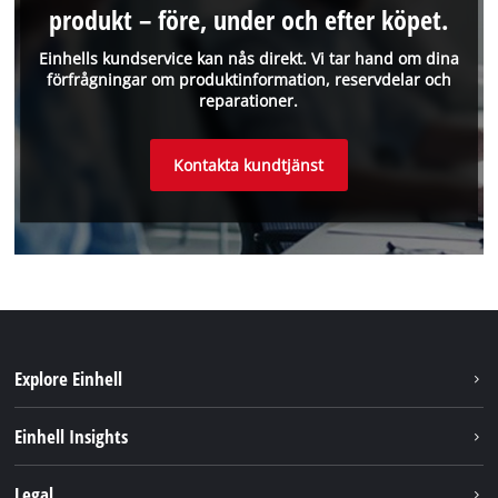
produkt – före, under och efter köpet.
Einhells kundservice kan nås direkt. Vi tar hand om dina
förfrågningar om produktinformation, reservdelar och
reparationer.
Kontakta kundtjänst
Explore Einhell
Hållbarhet
Einhell Insights
Om oss
Batterisystem
Legal
Einhell globalt