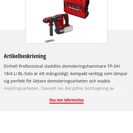
Artikelbeskrivning
Einhell Professional sladdlös demoleringshammare TP-DH
18/4 Li BL-Solo är ett mångsidigt, kompakt verktyg som lämpar
sig perfekt för lättare demoleringsarbeten och exakta
mejslingsarbeten. Oavsett om det gäller borttagning av
betongrester, kakel, puts eller vid stämjärnsarbeten för
Visa mer information
kabelschakt, mejselhammaren ger tillförlitliga förtjänster. Med
en slagkraft på 4,0 J och den sladdlösa flexibiliteten hos Power
X-Change-batterisystemet klarar den alla utmaningar, oavsett
om det är utbyggnad inomhus eller renovering – och det helt
utan eluttag. Apparaten drivs av en Einhell Brushless-motor.