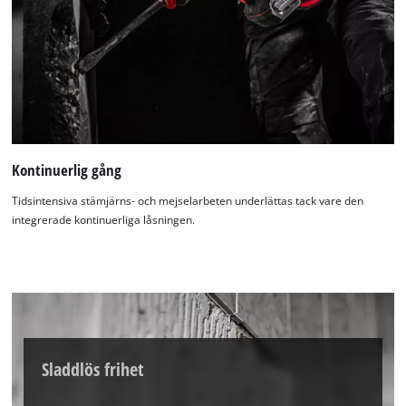
Kontinuerlig gång
Tidsintensiva stämjärns- och mejselarbeten underlättas tack vare den
integrerade kontinuerliga låsningen.
We need your consent to load the
Sladdlös frihet
Google Maps service!