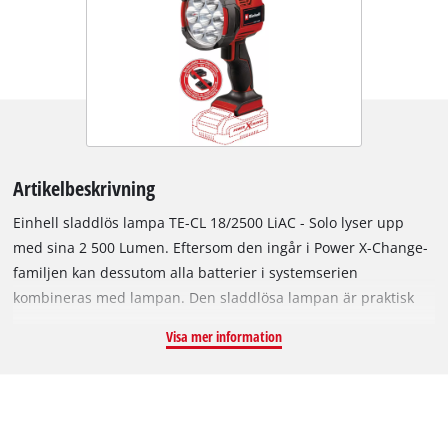
Artikelbeskrivning
Einhell sladdlös lampa TE-CL 18/2500 LiAC - Solo lyser upp
med sina 2 500 Lumen. Eftersom den ingår i Power X-Change-
familjen kan dessutom alla batterier i systemserien
kombineras med lampan. Den sladdlösa lampan är praktisk
inte bara på dåligt upplysta platser som källare,
Visa mer information
byggarbetsplatser, vindar eller mörka hörn i verkstaden. God
sikt på det hela ger den smidiga sladdlösa lampan, även vid
strömavbrott eller på campingsemestern, för nattvandringar,
för promenader efter solnedgången och på andra
utomhusaktiviteter när en oberoende ljuskälla krävs. Tack vare