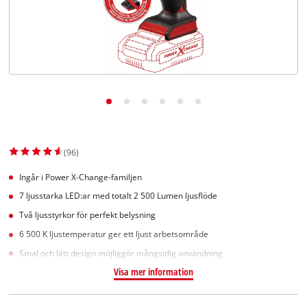
English
(96)
Ingår i Power X-Change-familjen
7 ljusstarka LED:ar med totalt 2 500 Lumen ljusflöde
Två ljusstyrkor för perfekt belysning
6 500 K ljustemperatur ger ett ljust arbetsområde
Smal och lätt design möjliggör mångsidig användning
Visa mer information