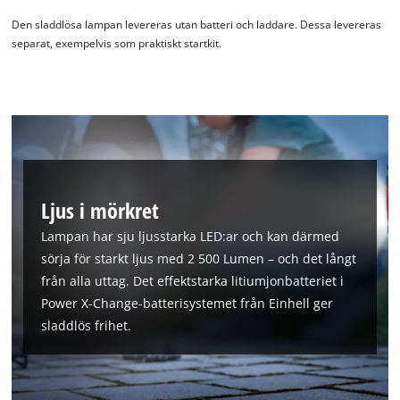
Den sladdlösa lampan levereras utan batteri och laddare. Dessa levereras
separat, exempelvis som praktiskt startkit.
Ljus i mörkret
Lampan har sju ljusstarka LED:ar och kan därmed
sörja för starkt ljus med 2 500 Lumen – och det långt
från alla uttag. Det effektstarka litiumjonbatteriet i
Power X-Change-batterisystemet från Einhell ger
sladdlös frihet.