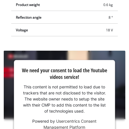
Product weight
0.6 kg
Reflection angle
8 °
Voltage
18 V
We
We need your consent to load the Youtube
need
videos service!
your
consent
This content is not permitted to load due to
to load
trackers that are not disclosed to the visitor.
the
The website owner needs to setup the site
Youtube
with their CMP to add this content to the list
of technologies used.
service!
Powered by
Usercentrics Consent
This
Management Platform
content