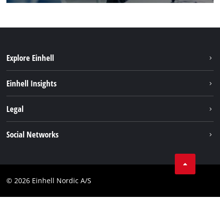
Explore Einhell
Hållbarhet
Einhell Insights
Om oss
Batterisystem
Legal
Einhell globalt
Services
Karriär
Företagsinfo
Social Networks
Dataskydd
Facebook
Kontakt
Youtube
Compliance
© 2026 Einhell Nordic A/S
Linkedin
Tillgänglighetsredogörelse