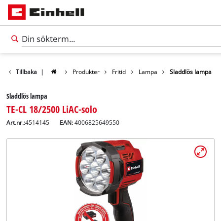
Tillbaka
|
Produkter
Fritid
Lampa
Sladdlös lampa
Sladdlös lampa
TE-CL 18/2500 LiAC-solo
Art.nr.:
4514145
EAN:
4006825649550
Svenska
SV
Svenska