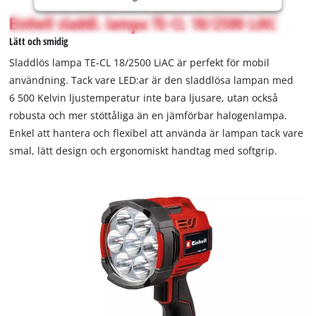
is
Einhell sladdl. lampa TE-CL 18/2500 LiAC
not
Lätt och smidig
permitted
to
Sladdlös lampa TE-CL 18/2500 LiAC är perfekt för mobil
load
användning. Tack vare LED:ar är den sladdlösa lampan med
due
6 500 Kelvin ljustemperatur inte bara ljusare, utan också
to
robusta och mer stöttåliga än en jämförbar halogenlampa.
trackers
that
Enkel att hantera och flexibel att använda är lampan tack vare
are
smal, lätt design och ergonomiskt handtag med softgrip.
not
disclosed
to
the
visitor.
The
website
owner
needs
to
setup