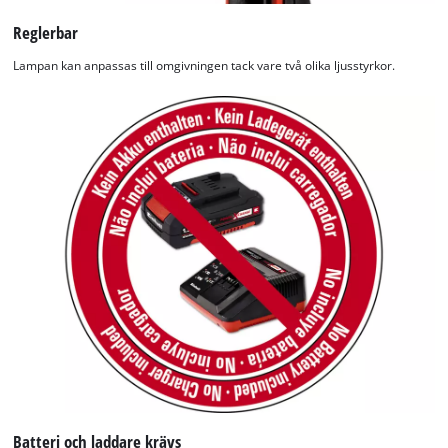
Google Maps service!
Reglerbar
This content is not permitted to load due
Lampan kan anpassas till omgivningen tack vare två olika ljusstyrkor.
to trackers that are not disclosed to the
visitor. The website owner needs to setup
the site with their CMP to add this content
to the list of technologies used.
Powered by
Usercentrics Consent
Management Platform
Batteri och laddare krävs