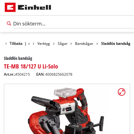
Tillbaka
Produkter
|
Verktyg
Sågar
Bandsågar
Sladdlös bandsåg
Sladdlös bandsåg
TE-MB 18/127 U Li-Solo
Art.nr.:
4504215
EAN:
4006825662078
Svenska
SV
Svenska