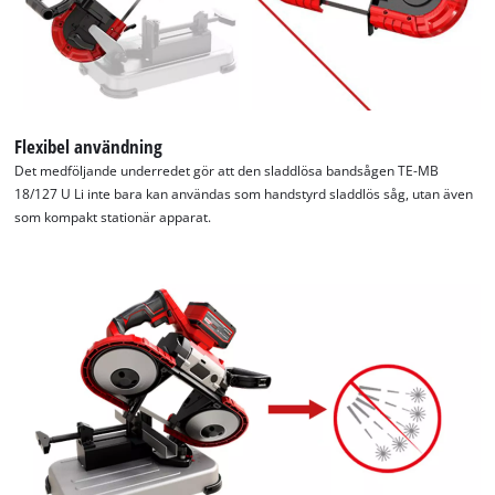
Flexibel användning
Det medföljande underredet gör att den sladdlösa bandsågen TE-MB
18/127 U Li inte bara kan användas som handstyrd sladdlös såg, utan även
som kompakt stationär apparat.
We need your consent to load the
Google Maps service!
This content is not permitted to load due
to trackers that are not disclosed to the
visitor. The website owner needs to setup
the site with their CMP to add this content
to the list of technologies used.
Powered by
Usercentrics Consent