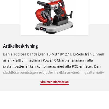
Artikelbeskrivning
Den sladdlösa bandsågen TE-MB 18/127 U Li-Solo från Einhell
är en kraftfull medlem i Power X-Change-familjen - alla
systembatterier kan kombineras med alla PXC-enheter. Den
sladdlösa bandsågen erbjuder flexibla användningsalternativ
och kan användas både med och utan basram. Maximal
Visa mer information
säkerhet garanteras tack vare gnistfri kapning av metall under
användning. Vinkeln för geringssågning kan justeras från 0°
grader till 47°, såghöjden och bredden är 115 x 127 mm.
Snabbspaken gör det enkelt att byta sågblad. Handtaget kan
justeras utan verktyg. Den optimala hastigheten möjliggör