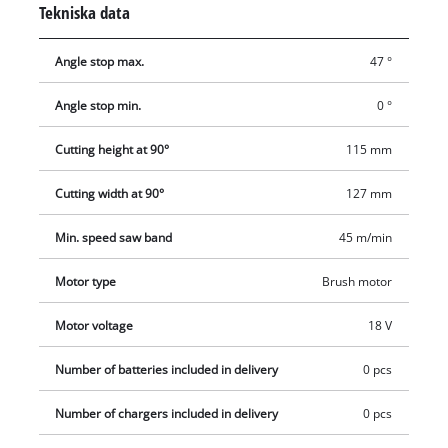
Tekniska data
arbete för nästan alla applikationer. Den integrerade LED-
lampan ger perfekt belysning av kapområdet. Leveransen
Angle stop max.
47 °
omfattar ett andra sågblad och en basram. Levereras utan
batteri och laddare, som finns tillgängliga separat, t.ex. som
Angle stop min.
0 °
ett praktiskt startset.
Cutting height at 90°
115 mm
Cutting width at 90°
127 mm
Min. speed saw band
45 m/min
Motor type
Brush motor
Motor voltage
18 V
Number of batteries included in delivery
0 pcs
Number of chargers included in delivery
0 pcs