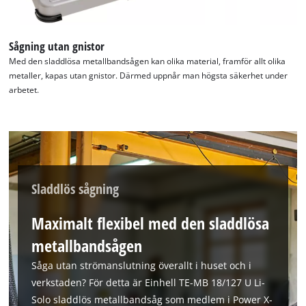
Management Platform
Sågning utan gnistor
Med den sladdlösa metallbandsågen kan olika material, framför allt olika
metaller, kapas utan gnistor. Därmed uppnår man högsta säkerhet under
arbetet.
Sladdlös sågning
Maximalt flexibel med den sladdlösa
metallbandsågen
Såga utan strömanslutning överallt i huset och i
verkstaden? För detta är Einhell TE-MB 18/127 U Li-
Solo sladdlös metallbandsåg som medlem i Power X-