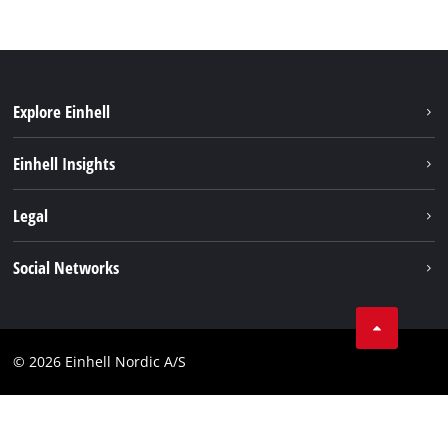
Explore Einhell
Hållbarhet
Einhell Insights
Om oss
Batterisystem
Legal
Einhell globalt
Services
Karriär
Företagsinfo
Social Networks
Dataskydd
Facebook
Kontakt
Youtube
Compliance
© 2026 Einhell Nordic A/S
Linkedin
Tillgänglighetsredogörelse