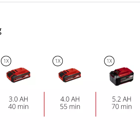
visitor. The website owner needs to setup
the site with their CMP to add this content
to the list of technologies used.
Powered by
Usercentrics Consent
Management Platform