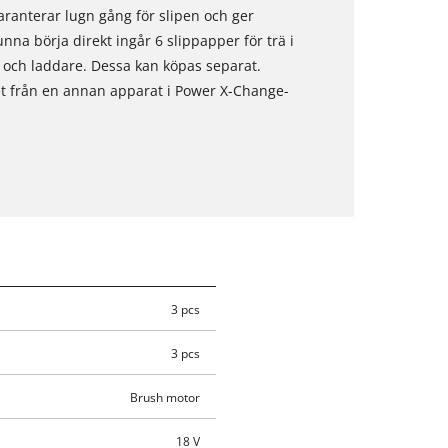
aranterar lugn gång för slipen och ger
unna börja direkt ingår 6 slippapper för trä i
 och laddare. Dessa kan köpas separat.
t från en annan apparat i Power X-Change-
3 pcs
3 pcs
Brush motor
18 V