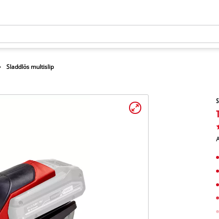
Sladdlös multislip
S
A