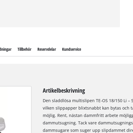
dningar
Tillbehör
Reservdelar
Kundservice
Artikelbeskrivning
Den sladdlösa multislipen TE-OS 18/150 Li – 
vilken slippapper blixtsnabbt kan bytas och t
möjlig. Rent, nästan dammfritt arbete möjl
dammutsugning. Tack vare dammutsugningsa
dammsugare som suger upp slipdammet direkt 