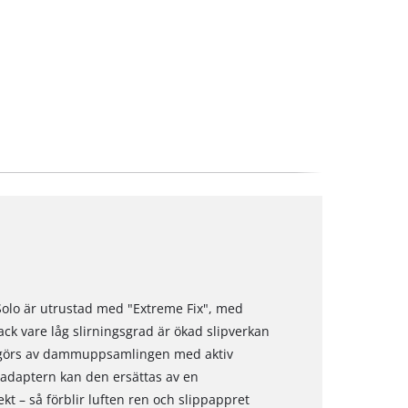
Solo är utrustad med "Extreme Fix", med
ack vare låg slirningsgrad är ökad slipverkan
iggörs av dammuppsamlingen med aktiv
daptern kan den ersättas av en
– så förblir luften ren och slippappret