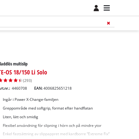
laddlös multislip
TE-OS 18/150 Li Solo
(293)
rt.nr.:
4460708
EAN:
4006825651218
Ingår i Power X-Change-familjen
Greppområde med softgrip, format efter handflatan
Liten, lätt och smidig
Flexibel användning för slipning i hörn och på mindre ytor
Enkel fastsättning av slippappret med kardborre ”Extreme Fix”