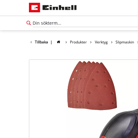
Tillbaka
|
Produkter
Verktyg
Slipmaskin
Svenska
SV
Svenska