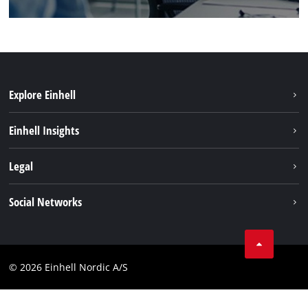
Explore Einhell
Hållbarhet
Einhell Insights
Om oss
Batterisystem
Legal
Einhell globalt
Services
Karriär
Företagsinfo
Social Networks
Dataskydd
Facebook
Kontakt
Youtube
Compliance
© 2026 Einhell Nordic A/S
Linkedin
Tillgänglighetsredogörelse