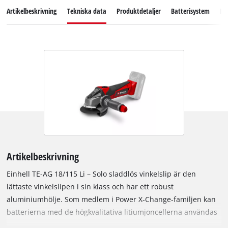
Artikelbeskrivning
Tekniska data
Produktdetaljer
Batterisystem
Ne
Artikelbeskrivning
Einhell TE-AG 18/115 Li – Solo sladdlös vinkelslip är den
lättaste vinkelslipen i sin klass och har ett robust
aluminiumhölje. Som medlem i Power X-Change-familjen kan
batterierna med de högkvalitativa litiumjoncellerna användas
med alla medlemmar i Power X-Change-familjen. Batteri och