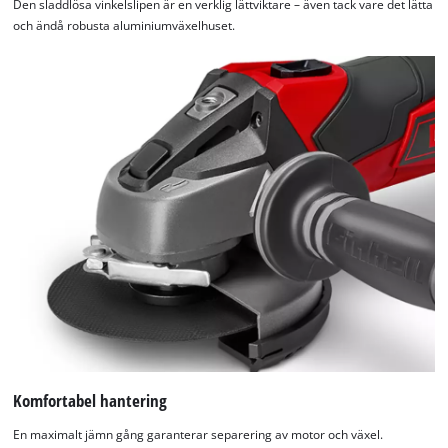
Den sladdlösa vinkelslipen är en verklig lättviktare – även tack vare det lätta
och ändå robusta aluminiumväxelhuset.
Komfortabel hantering
En maximalt jämn gång garanterar separering av motor och växel.