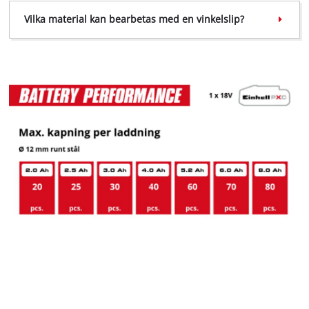
Powered by
Usercentrics Consent
Management Platform
Vilka material kan bearbetas med en vinkelslip?