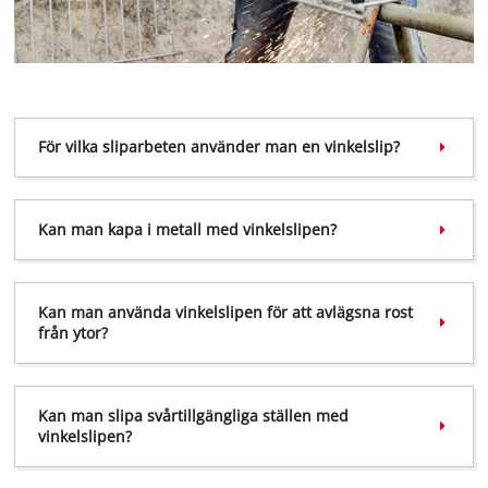
För vilka sliparbeten använder man en vinkelslip?
Kan man kapa i metall med vinkelslipen?
We need your consent to load the
Kan man använda vinkelslipen för att avlägsna rost
Google Maps service!
från ytor?
This content is not permitted to load due
to trackers that are not disclosed to the
visitor. The website owner needs to setup
Kan man slipa svårtillgängliga ställen med
the site with their CMP to add this content
vinkelslipen?
to the list of technologies used.