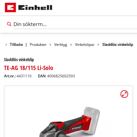
Tillbaka
|
Produkter
Verktyg
Vinkelslipar
Sladdlös vinkelslip
Sladdlös vinkelslip
TE-AG 18/115 Li-Solo
Art.nr.:
4431110
EAN:
4006825602593
Svenska
SV
Svenska