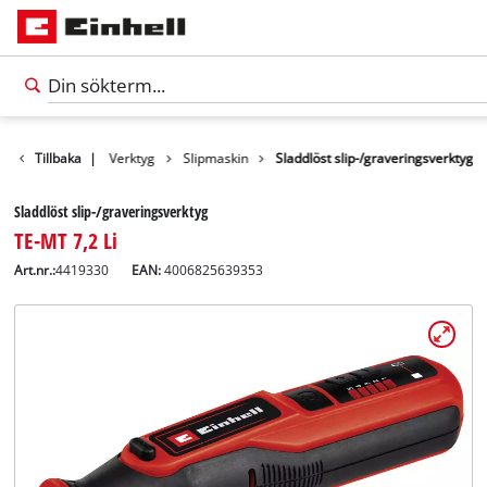
Produkter
Tillbaka
|
Verktyg
Slipmaskin
Sladdlöst slip-/graveringsverktyg
Sladdlöst slip-/graveringsverktyg
TE-MT 7,2 Li
Art.nr.:
4419330
EAN:
4006825639353
Svenska
SV
Svenska