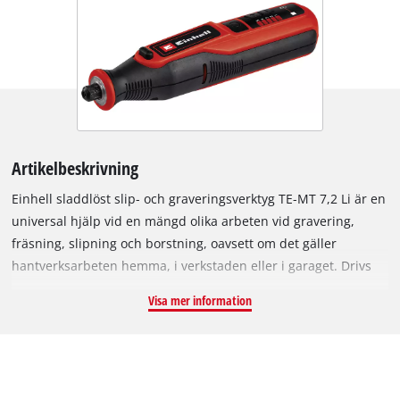
Artikelbeskrivning
Einhell sladdlöst slip- och graveringsverktyg TE-MT 7,2 Li är en
universal hjälp vid en mängd olika arbeten vid gravering,
fräsning, slipning och borstning, oavsett om det gäller
hantverksarbeten hemma, i verkstaden eller i garaget. Drivs
av ett starkt batteri (7,2 V | 1 500 mAh) och varvtalselektronik
Visa mer information
med LED-indikation möjliggör materialanpassad användning i
varje situation – och det vid varvtal på 5 500 till 26 000 varv
per minut. Låsningsknappen gör att det blir enkelt att byta
verktyg. Användaren kan belysa arbetsstycket som ska
bearbetas optimalt och bearbeta det bättre tack vare en LED-