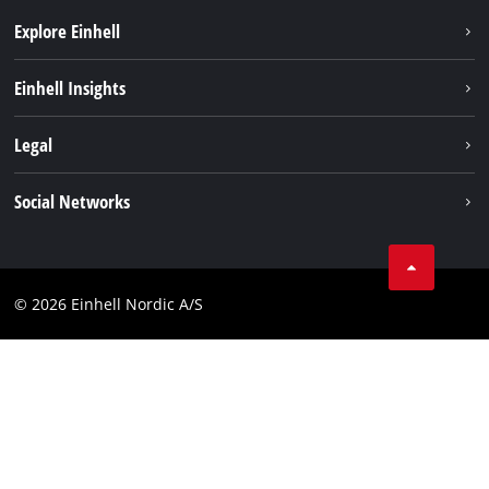
Explore Einhell
Hållbarhet
Einhell Insights
Om oss
Batterisystem
Legal
Einhell globalt
Services
Karriär
Företagsinfo
Social Networks
Dataskydd
Facebook
Kontakt
Youtube
Compliance
© 2026 Einhell Nordic A/S
Linkedin
Tillgänglighetsredogörelse