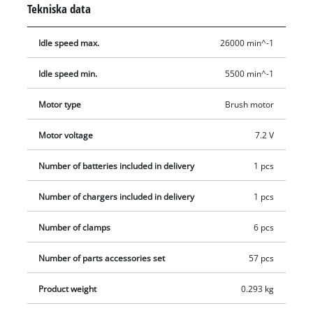
Tekniska data
lysring. Dit hör ergonomisk softgrip för säkrare fäste och
därmed optimal precision. Oavsett om det gäller slipning eller
Idle speed max.
26000 min^-1
gravering, apparaten kan användas till allt tack vare
medföljande laddstation. I leveransen ingår ett omfattande
Idle speed min.
5500 min^-1
tillbehörsset med 57 delar i en praktisk förvaringslåda, som
gör att det knappt finns gränser för vad den kan användas till.
Motor type
Brush motor
Motor voltage
7.2 V
Number of batteries included in delivery
1 pcs
Number of chargers included in delivery
1 pcs
Number of clamps
6 pcs
Number of parts accessories set
57 pcs
Product weight
0.293 kg