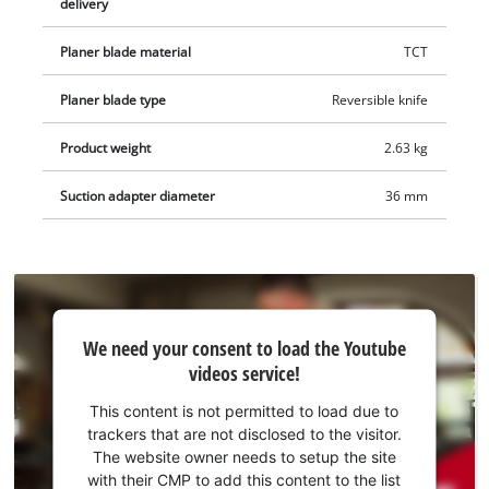
batterier och laddare. Dessa kan köpas separat.
delivery
Planer blade material
TCT
Planer blade type
Reversible knife
Product weight
2.63 kg
Suction adapter diameter
36 mm
We
We need your consent to load the Youtube
need
videos service!
your
consent
This content is not permitted to load due to
to load
trackers that are not disclosed to the visitor.
the
The website owner needs to setup the site
Youtube
with their CMP to add this content to the list