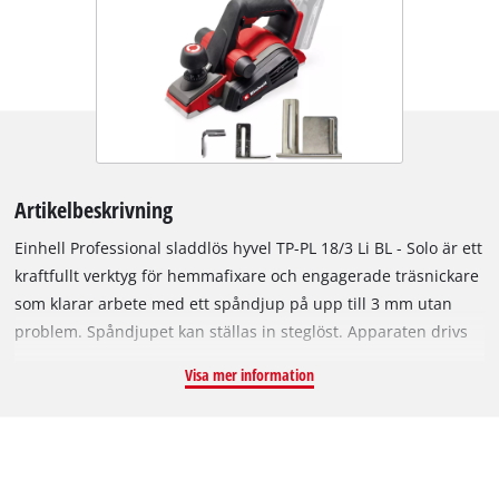
Artikelbeskrivning
Einhell Professional sladdlös hyvel TP-PL 18/3 Li BL - Solo är ett
kraftfullt verktyg för hemmafixare och engagerade träsnickare
som klarar arbete med ett spåndjup på upp till 3 mm utan
problem. Spåndjupet kan ställas in steglöst. Apparaten drivs
av en Einhell PurePOWER Brushless-motor. Denna borstlösa
Visa mer information
motor har mer kraft och ger längre gångtid än vanliga
kolborstmotorer. Efter en onlineregistrering gäller 10 års
garanti på Brushless-motorn. De stora knivaxlarna garanterar
lysande hyvlingsresultat, medan den massiva aluminium-
fotplattan garanterar en plan arbetsyta. Denna fotplatta har