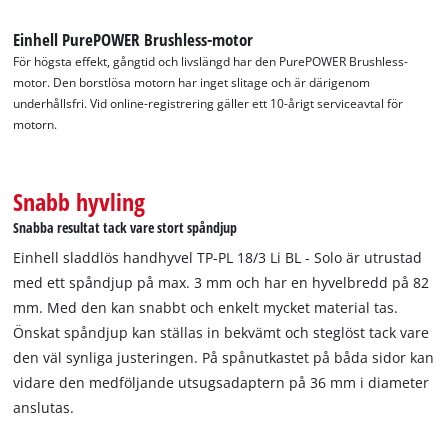
Einhell PurePOWER Brushless-motor
För högsta effekt, gångtid och livslängd har den PurePOWER Brushless-
motor. Den borstlösa motorn har inget slitage och är därigenom
underhållsfri. Vid online-registrering gäller ett 10-årigt serviceavtal för
motorn.
Snabb hyvling
Snabba resultat tack vare stort spåndjup
Einhell sladdlös handhyvel TP-PL 18/3 Li BL - Solo är utrustad
med ett spåndjup på max. 3 mm och har en hyvelbredd på 82
mm. Med den kan snabbt och enkelt mycket material tas.
Önskat spåndjup kan ställas in bekvämt och steglöst tack vare
den väl synliga justeringen. På spånutkastet på båda sidor kan
vidare den medföljande utsugsadaptern på 36 mm i diameter
anslutas.