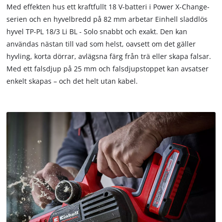
Med effekten hus ett kraftfullt 18 V-batteri i Power X-Change-
serien och en hyvelbredd på 82 mm arbetar Einhell sladdlös
hyvel TP-PL 18/3 Li BL - Solo snabbt och exakt. Den kan
användas nästan till vad som helst, oavsett om det gäller
hyvling, korta dörrar, avlägsna färg från trä eller skapa falsar.
We need your consent to load the
Google Maps service!
Med ett falsdjup på 25 mm och falsdjupstoppet kan avsatser
enkelt skapas – och det helt utan kabel.
This content is not permitted to load due
to trackers that are not disclosed to the
visitor. The website owner needs to setup
the site with their CMP to add this content
to the list of technologies used.
Powered by
Usercentrics Consent
Management Platform