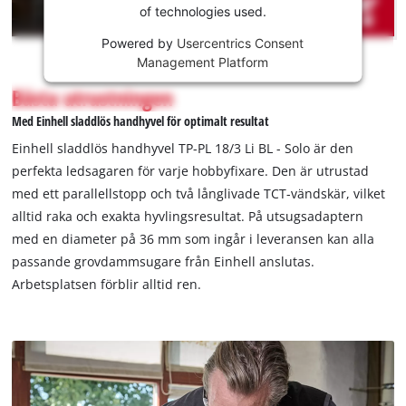
of technologies used.
service!
Powered by
Usercentrics Consent
This
Management Platform
content
is
Bästa utrustningen
not
Med Einhell sladdlös handhyvel för optimalt resultat
permitted
to
Einhell sladdlös handhyvel TP-PL 18/3 Li BL - Solo är den
load
perfekta ledsagaren för varje hobbyfixare. Den är utrustad
due
med ett parallellstopp och två långlivade TCT-vändskär, vilket
to
alltid raka och exakta hyvlingsresultat. På utsugsadaptern
trackers
that
med en diameter på 36 mm som ingår i leveransen kan alla
are
passande grovdammsugare från Einhell anslutas.
not
Arbetsplatsen förblir alltid ren.
disclosed
to
the
visitor.
The
website