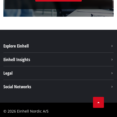
Explore Einhell
Hållbarhet
Einhell Insights
Om oss
Batterisystem
Legal
Einhell globalt
Services
Karriär
Företagsinfo
Social Networks
Dataskydd
Facebook
Kontakt
Youtube
Compliance
© 2026 Einhell Nordic A/S
Linkedin