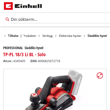
Tillbaka
|
Produkter
Verktyg
Elektriska hyvlar
Sladdlös hyvel
PROFESSIONAL Sladdlös hyvel
TP-PL 18/3 Li BL - Solo
Art.nr.:
4345405
EAN:
4006825672718
Svenska
SV
Svenska