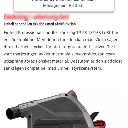
This
Management Platform
content
is
Sänkning i arbetsstycket
not
Einhell handhållen cirkelsåg med sänkfunktion
permitted
to
Einhell Professional sladdlös sänksåg TP-PS 18/165 Li BL har
load
en sänkfunktion. Med denna funktion kan man sänka sågen
due
direkt i arbetsstycket, för att t.ex. göra utsnitt i skivor. Tack
to
vare markeringen av det maximala sänkområdet kan exakt
trackers
that
utkapning göras i önskat material. Dessutom är den sladdlösa
are
sänksågen kompatibel med Einhell styrskensystem.
not
disclosed
to
the
visitor.
The
website
owner
needs
to