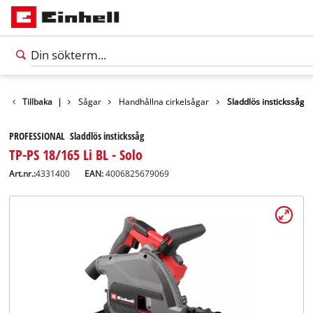
kter
Tillbaka
Verktyg
|
Sågar
Handhållna cirkelsågar
Sladdlös instickssåg
PROFESSIONAL Sladdlös instickssåg
TP-PS 18/165 Li BL - Solo
Art.nr.:
4331400
EAN:
4006825679069
Svenska
SV
Svenska