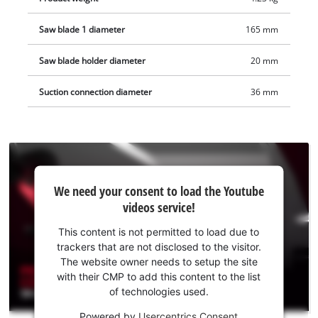
Solo levereras utan batteri och utan laddare.
Saw blade 1 diameter
165 mm
Saw blade holder diameter
20 mm
Suction connection diameter
36 mm
We
We need your consent to load the Youtube
need
videos service!
your
consent
This content is not permitted to load due to
to load
trackers that are not disclosed to the visitor.
the
The website owner needs to setup the site
Youtube
with their CMP to add this content to the list
of technologies used.
service!
Powered by
Usercentrics Consent