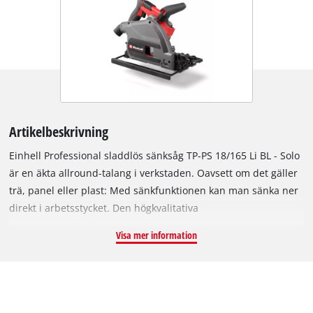
Artikelbeskrivning
Einhell Professional sladdlös sänksåg TP-PS 18/165 Li BL - Solo
är en äkta allround-talang i verkstaden. Oavsett om det gäller
trä, panel eller plast: Med sänkfunktionen kan man sänka ner
direkt i arbetsstycket. Den högkvalitativa
hårdmetallbestyckade sågklingan (Ø 165 mm) arbetar tack
Visa mer information
vare ett 18 V Power X-Change-batteri kraftfullt genom material
med ett kapdjup på upp till 56 mm vid 90° (utan styrskena).
Även nära kanten garanteras snygga snitt. Apparaten drivs av
en Einhell Brushless-motor. Denna borstlösa motor har mer
kraft och ger längre gångtid än vanliga kolborstmotorer. Efter