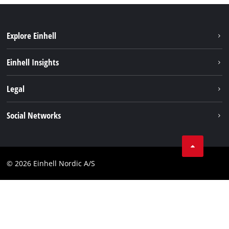
Explore Einhell
Hållbarhet
Einhell Insights
Om oss
Batterisystem
Legal
Einhell globalt
Services
Karriär
Företagsinfo
Social Networks
Dataskydd
Facebook
Kontakt
Youtube
Compliance
© 2026 Einhell Nordic A/S
Linkedin
Tillgänglighetsredogörelse