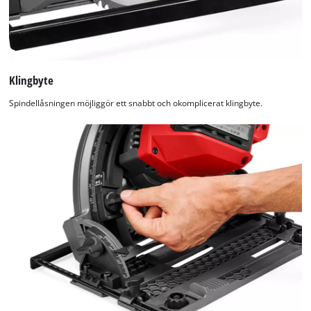
Management
Platform
Klingbyte
Spindellåsningen möjliggör ett snabbt och okomplicerat klingbyte.