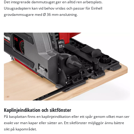
Det integrerade dammutsuget ger en alltid ren arbetsplats.
Utsugsadaptern kan vid behov vridas och passar för Einhell
grovdammsugare med Ø 36 mm-anslutning.
We need your consent to load the
Google Maps service!
This content is not permitted to load due
to trackers that are not disclosed to the
visitor. The website owner needs to setup
the site with their CMP to add this content
to the list of technologies used.
Powered by
Usercentrics Consent
Management Platform
Kaplinjeindikation och siktfönster
På basplattan finns en kaplinjeindikation eller ett spår genom vilket man ser
exakt var man kapar eller sätter an. Ett siktfönster möjliggör ännu bättre
sikt på kapområdet.