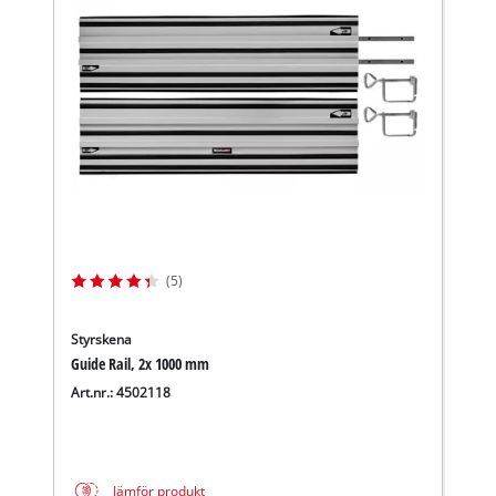
We need your consent to load the
Google Maps service!
This content is not permitted to load due
(5)
to trackers that are not disclosed to the
visitor. The website owner needs to setup
Styrskena
the site with their CMP to add this content
Guide Rail, 2x 1000 mm
to the list of technologies used.
Art.nr.: 4502118
Powered by
Usercentrics Consent
Management Platform
Jämför produkt