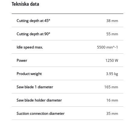
Tekniska data
rena och raka kapningar. Sågklingor med 16 mm invändig
diameter är kompatibla med cirkelsågen. Maximalt
Cutting depth at 45°
38 mm
kapningsdjup vid 45° graders vinkling är 38 mm,
kapningsdjupet vid 90° graders vinkling 55 mm. Stort
Cutting depth at 90°
55 mm
extrahandtag möjliggör bekvämt arbete, även under längre
tid. En spaltkniv ökar dessutom säkerheten. Cirkelsågen har
Idle speed max.
5500 min^-1
en anslutning för dammutsugning med kompatibla apparater
och sörjer därmed för en ren arbetsplats.
Power
1250 W
Product weight
3.95 kg
Saw blade 1 diameter
165 mm
Saw blade holder diameter
16 mm
Suction connection diameter
35 mm