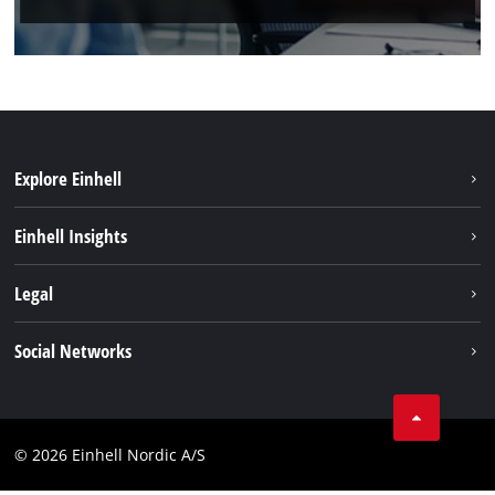
Explore Einhell
Hållbarhet
Einhell Insights
Om oss
Batterisystem
Legal
Einhell globalt
Services
Karriär
Företagsinfo
Social Networks
Dataskydd
Facebook
Kontakt
Youtube
Compliance
© 2026 Einhell Nordic A/S
Linkedin
Tillgänglighetsredogörelse