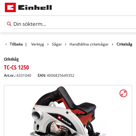
Produkter
Tillbaka
|
Verktyg
Sågar
Handhållna cirkelsågar
Cirkelsåg
Cirkelsåg
TC-CS 1250
Art.nr.:
4331040
EAN:
4006825649352
Svenska
SV
Svenska