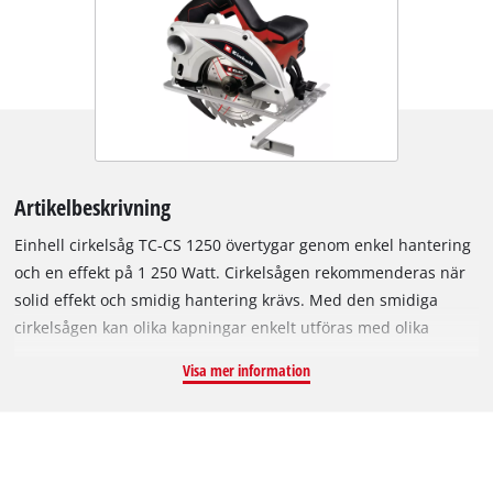
Artikelbeskrivning
Einhell cirkelsåg TC-CS 1250 övertygar genom enkel hantering
och en effekt på 1 250 Watt. Cirkelsågen rekommenderas när
solid effekt och smidig hantering krävs. Med den smidiga
cirkelsågen kan olika kapningar enkelt utföras med olika
material. Cirkelsågen är perfekt för långa, raka och korrekta
Visa mer information
kapningar. Med den kompatibla skenan från Einhell ökar
precisionen ytterligare. Inställning av kapningsdjupet och
lutningsvinkeln kan ske utan verktyg. Tack vare
spindellåsningen kan sågklingan bytas lika enkelt. I
leveransen ingår den högkvalitativa hårdmetall-sågklingan för