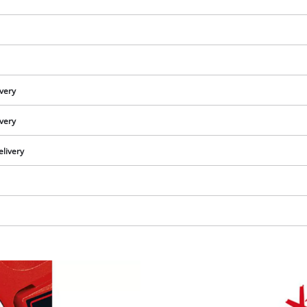
ivery
ivery
elivery
We need your consent to load the
Google Maps service!
This content is not permitted to load due
to trackers that are not disclosed to the