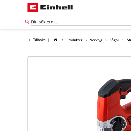
Tillbaka
|
Produkter
Verktyg
Sågar
St
Svenska
SV
Svenska