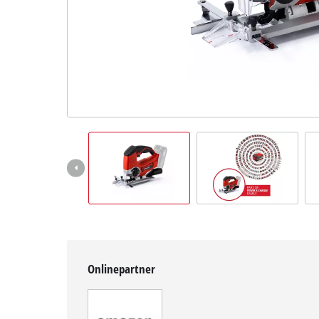
English
Onlinepartner