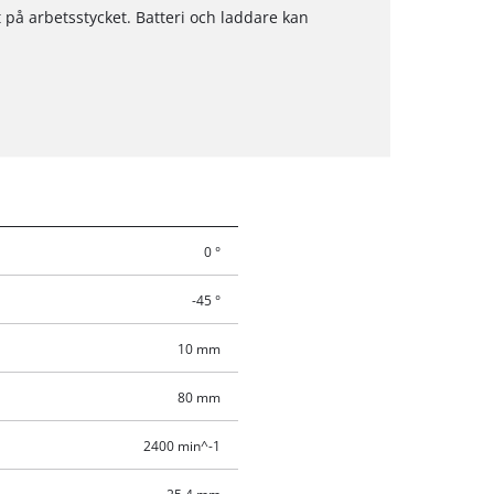
 på arbetsstycket. Batteri och laddare kan
0 °
-45 °
10 mm
80 mm
2400 min^-1