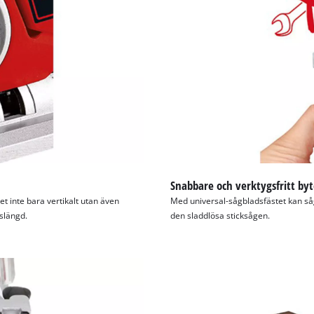
visitor. The website owner needs to setup
the site with their CMP to add this content
to the list of technologies used.
Powered by
Usercentrics Consent
Management Platform
Snabbare och verktygsfritt byt
et inte bara vertikalt utan även
Med universal-sågbladsfästet kan så
vslängd.
den sladdlösa sticksågen.