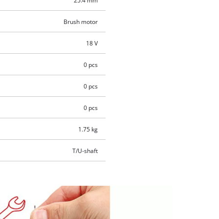
25.4 mm
Brush motor
18 V
0 pcs
0 pcs
0 pcs
1.75 kg
T/U-shaft