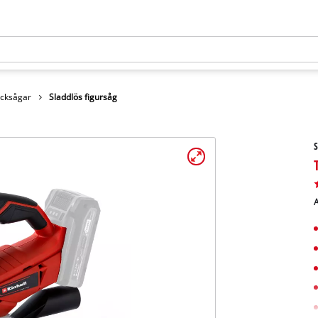
icksågar
Sladdlös figursåg
S
A