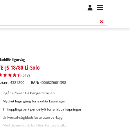
laddlös figursåg
TE-JS 18/80 Li-Solo
(618)
rt.nr.:
4321200
EAN:
4006825601398
Ingår i Power X-Change-familjen
Mycket lugn gång för exakta kapningar
Tillkopplingsbart pendellyft för snabba kapningar
Universal-sågbladsfäste utan verktyg
Med dammutblåsfunktion för bästa sikt