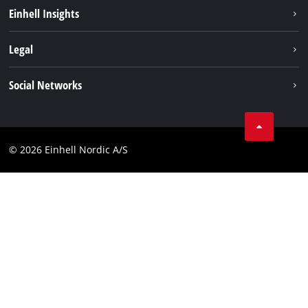
Hållbarhet
Einhell Insights
Om oss
Batterisystem
Legal
Einhell globalt
Services
Karriär
Företagsinfo
Social Networks
Dataskydd
Facebook
Kontakt
Youtube
Compliance
© 2026 Einhell Nordic A/S
Linkedin
Tillgänglighetsredogörelse