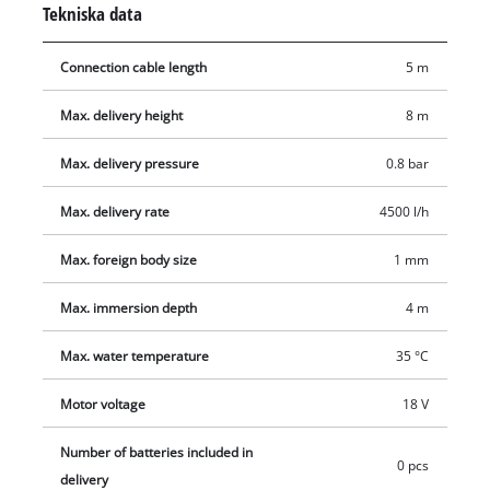
Tekniska data
upp till 4 500 liter/h garanteras genom den effektstarka
motorn. Vattnet avlägsnas ner till 1 mm tills det blir torktorrt.
Connection cable length
5 m
Det högkvalitativa pumphöljet är tillverkat i slagtålig plast och
garanterar lång livslängd. Slanganslutningen är lätt att
Max. delivery height
8 m
komma åt och kan nås vid pumpens ovansida. För drift krävs
1x 18 V batteri. Produkten levereras utan batteri och laddare.
Max. delivery pressure
0.8 bar
Dessa kan erhållas separat, exempelvis som praktiskt startkit.
Max. delivery rate
4500 l/h
Max. foreign body size
1 mm
Max. immersion depth
4 m
Max. water temperature
35 °C
Motor voltage
18 V
Number of batteries included in
0 pcs
delivery