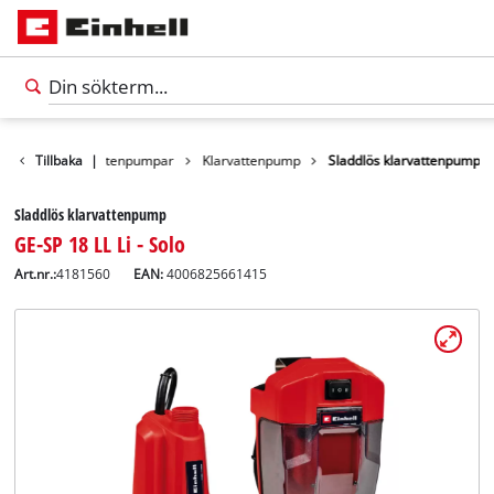
Produkter
Tillbaka
Vattenpumpar
|
Klarvattenpump
Sladdlös klarvattenpump
Sladdlös klarvattenpump
GE-SP 18 LL Li - Solo
Art.nr.:
4181560
EAN:
4006825661415
Svenska
SV
Svenska