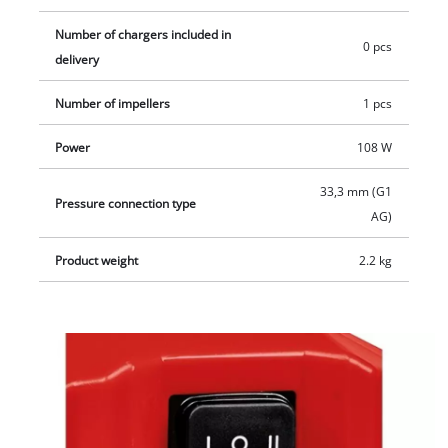
Number of chargers included in
0 pcs
delivery
Number of impellers
1 pcs
Power
108 W
33,3 mm (G1
Pressure connection type
AG)
Product weight
2.2 kg