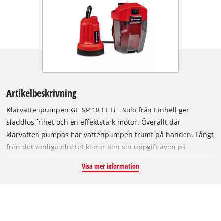
Artikelbeskrivning
Klarvattenpumpen GE-SP 18 LL Li - Solo från Einhell ger
sladdlös frihet och en effektstark motor. Överallt där
klarvatten pumpas har vattenpumpen trumf på handen. Långt
från det vanliga elnätet klarar den sin uppgift även på
avlägsna platser. Den ingår i Power X-Change-familjen, alla
Visa mer information
batterier i systemserien kan användas. Smart koncept med
flexibel batteribox med integrerad kabelhållare. Den långa
kabelanslutningen möjliggör på så vis ett större
dränkningsdjup på upp till 4 meter. Den trestegade brytaren
har en kontinuerlig gångfunktion. En stor matningsmängd på