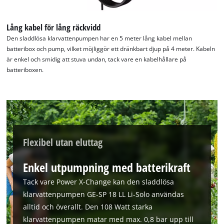
Google Maps service!
This content is not permitted to load due
Lång kabel för lång räckvidd
to trackers that are not disclosed to the
Den sladdlösa klarvattenpumpen har en 5 meter lång kabel mellan
visitor. The website owner needs to setup
batteribox och pump, vilket möjliggör ett dränkbart djup på 4 meter. Kabeln
the site with their CMP to add this content
är enkel och smidig att stuva undan, tack vare en kabelhållare på
to the list of technologies used.
batteriboxen.
Powered by
Usercentrics Consent
Management Platform
Flexibel utan eluttag
Enkel utpumpning med batterikraft
Tack vare Power X-Change kan den sladdlösa
klarvattenpumpen GE-SP 18 LL Li-Solo användas
alltid och överallt. Den 108 Watt starka
klarvattenpumpen matar med max. 0,8 bar upp till