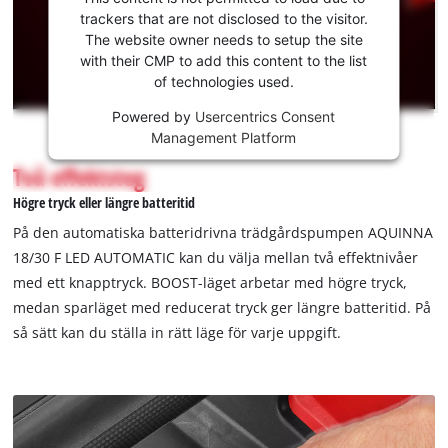
to load
trackers that are not disclosed to the visitor.
the
The website owner needs to setup the site
Youtube
with their CMP to add this content to the list
of technologies used.
service!
Powered by
Usercentrics Consent
This
Management Platform
content
is
Två effektsteg
not
Högre tryck eller längre batteritid
permitted
to
På den automatiska batteridrivna trädgårdspumpen AQUINNA
load
18/30 F LED AUTOMATIC kan du välja mellan två effektnivåer
due
med ett knapptryck. BOOST-läget arbetar med högre tryck,
to
medan sparläget med reducerat tryck ger längre batteritid. På
trackers
that
så sätt kan du ställa in rätt läge för varje uppgift.
are
not
disclosed
to
the