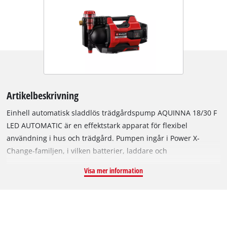
Artikelbeskrivning
Einhell automatisk sladdlös trädgårdspump AQUINNA 18/30 F
LED AUTOMATIC är en effektstark apparat för flexibel
användning i hus och trädgård. Pumpen ingår i Power X-
Change-familjen, i vilken batterier, laddare och
systemapparater kan kombineras flexibelt. Pumpen drivs med
Visa mer information
ett 18 V batteri. Tack vare Double Runtime Technology och de
två integrerade batteri-platserna kan pumpen även utrustas
med två batterier för längre gångtid. De båda batteriernas
kapacitet kan när som helst läsas av på LED-
laddningsindikationen. Det finns också en LED-