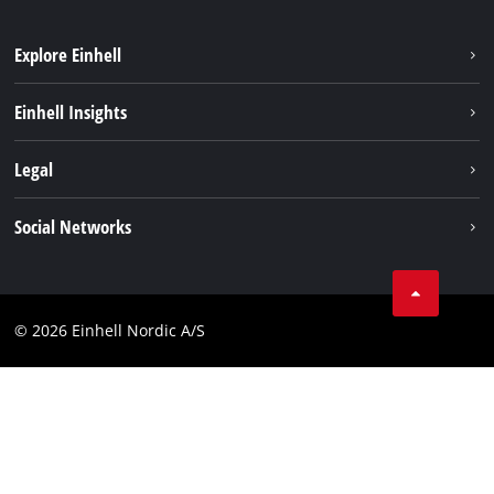
Explore Einhell
Hållbarhet
Einhell Insights
Om oss
Batterisystem
Legal
Einhell globalt
Services
Karriär
Företagsinfo
Social Networks
Dataskydd
Facebook
Kontakt
Youtube
Compliance
© 2026 Einhell Nordic A/S
Linkedin
Tillgänglighetsredogörelse