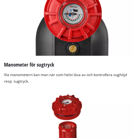
used.
Powered
by
Usercentrics
Consent
Management
Platform
Manometer för sugtryck
Via manometern kan man när som helst läsa av och kontrollera sughöjd
resp. sugtryck.