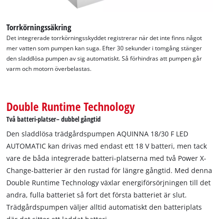
This content is not permitted to load due
to trackers that are not disclosed to the
Torrkörningssäkring
visitor. The website owner needs to setup
the site with their CMP to add this content
Det integrerade torrkörningsskyddet registrerar när det inte finns något
to the list of technologies used.
mer vatten som pumpen kan suga. Efter 30 sekunder i tomgång stänger
den sladdlösa pumpen av sig automatiskt. Så förhindras att pumpen går
Powered by
Usercentrics Consent
varm och motorn överbelastas.
Management Platform
Double Runtime Technology
Två batteri-platser– dubbel gångtid
Den sladdlösa trädgårdspumpen AQUINNA 18/30 F LED
AUTOMATIC kan drivas med endast ett 18 V batteri, men tack
vare de båda integrerade batteri-platserna med två Power X-
Change-batterier är den rustad för längre gångtid. Med denna
Double Runtime Technology växlar energiförsörjningen till det
andra, fulla batteriet så fort det första batteriet är slut.
Trädgårdspumpen väljer alltid automatiskt den batteriplats