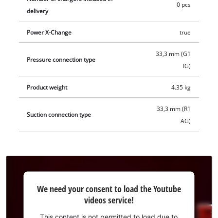
torrkörningssäkring. Den sladdlösa husvattenautomaten har
0 pcs
delivery
ett centralt bärhandtag för enkel transport och fästhål för
installation på användningsplats. Pumpen har två robusta
Power X-Change
true
gänganslutningar i mässing. Produkten levereras utan
batterier och utan laddare. Dessa kan köpas separat.
33,3 mm (G1
Pressure connection type
IG)
Product weight
4.35 kg
33,3 mm (R1
Suction connection type
AG)
We
We need your consent to load the Youtube
need
videos service!
your
consent
This content is not permitted to load due to