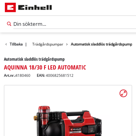
Vattenpumpar
Tillbaka
|
Trädgårdspumpar
Automatisk sladdlös trädgårdspump
Automatisk sladdlös trädgårdspump
AQUINNA 18/30 F LED AUTOMATIC
Art.nr.:
4180460
EAN:
4006825681512
Svenska
SV
Svenska