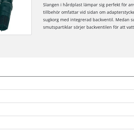
Slangen i hårdplast lämpar sig perfekt för 
tillbehör omfattar vid sidan om adapterstyck
sugkorg med integrerad backventil. Medan s
smutspartiklar sörjer backventilen för att vat
We need your consent to load the
Google Maps service!
This content is not permitted to load due
to trackers that are not disclosed to the
visitor. The website owner needs to setup
the site with their CMP to add this content
to the list of technologies used.
Powered by
Usercentrics Consent
Management Platform