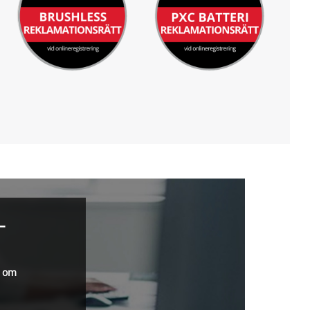
–
r om