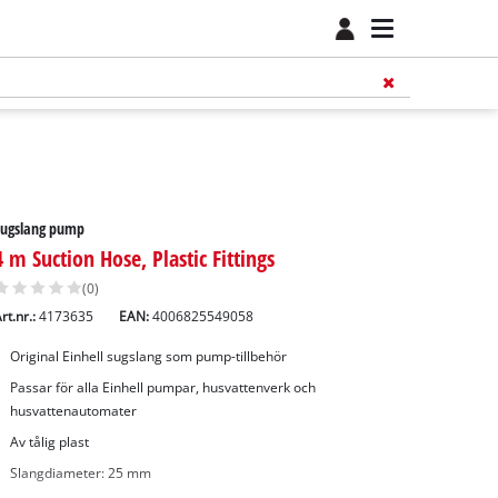
Sugslang pump
4 m Suction Hose, Plastic Fittings
(0)
rt.nr.:
4173635
EAN:
4006825549058
Original Einhell sugslang som pump-tillbehör
Passar för alla Einhell pumpar, husvattenverk och
husvattenautomater
Av tålig plast
Slangdiameter: 25 mm