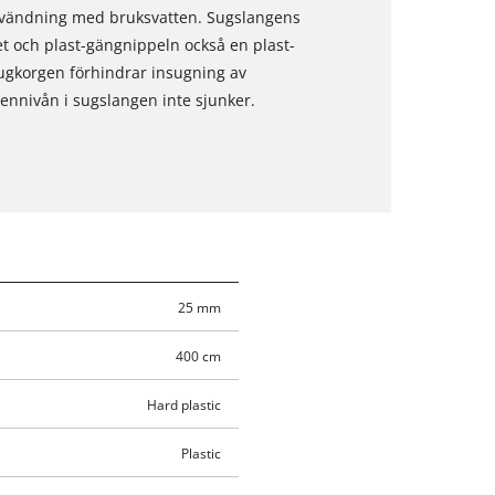
användning med bruksvatten. Sugslangens
et och plast-gängnippeln också en plast-
ugkorgen förhindrar insugning av
tennivån i sugslangen inte sjunker.
25 mm
400 cm
Hard plastic
Plastic