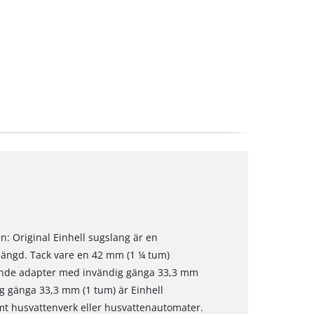
n: Original Einhell sugslang är en
längd. Tack vare en 42 mm (1 ¼ tum)
ande adapter med invändig gänga 33,3 mm
g gänga 33,3 mm (1 tum) är Einhell
 husvattenverk eller husvattenautomater.