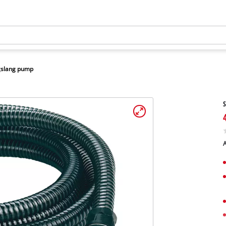
gslang pump
A