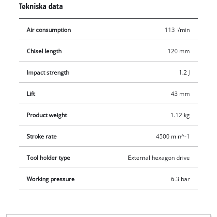
Tekniska data
mejselhammaren med en slangdiameter på minst 9. Tack vare
den omfattande utrustningen finns det praktiskt taget inga
Air consumption
113 l/min
gränser för användningen. 120 mm mejsel-setet med fyra
delar ingår i leveransen liksom passande tillsats för
Chisel length
120 mm
användning av nålavrostare som hjälper till vid avlägsning av
rost och rengöring av ytor. Även en oljeflaska, nippel och
Impact strength
1.2 J
spännfjäder ingår i setet.
Lift
43 mm
Product weight
1.12 kg
Stroke rate
4500 min^-1
Tool holder type
External hexagon drive
Working pressure
6.3 bar