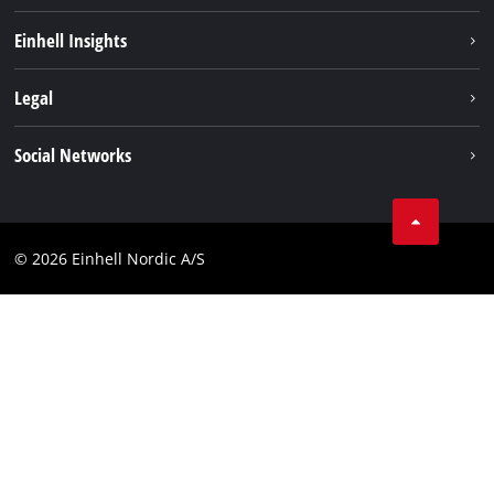
Hållbarhet
Einhell Insights
Om oss
Batterisystem
Legal
Einhell globalt
Services
Karriär
Företagsinfo
Social Networks
Dataskydd
Facebook
Kontakt
Youtube
Compliance
© 2026 Einhell Nordic A/S
Linkedin
Tillgänglighetsredogörelse