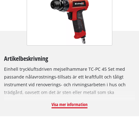
Artikelbeskrivning
Einhell tryckluftsdriven mejselhammare TC-PC 45 Set med
passande nålavrostnings-tillsats är ett kraftfullt och tåligt
instrument vid renoverings- och rivningsarbeten i hus och
trädgård, oavsett om det är sten eller metall som ska
angripas. För säkert arbete har den ett integrerat halkfritt
Visa mer information
gummihandtag, med användarvänlig utformning. Vid ett
maximalt drifttryck på 6,3 bar sörjer verktyget med ett slagtal
på upp till 4 500 slag/min. för en slagstyrka på upp till 1,2
Joule. Sexkantsfästet garanterar samtidigt säker mejsling.
Bästa prestandan ger den robusta tryckluftsdrivna