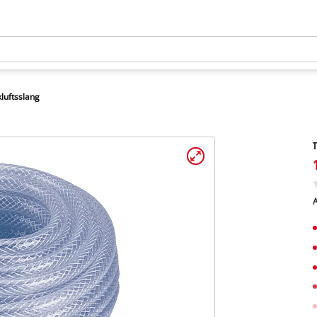
kluftsslang
T
A