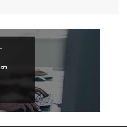
–
r om