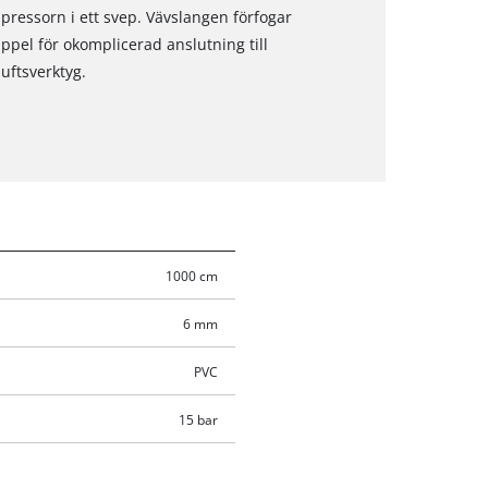
essorn i ett svep. Vävslangen förfogar
ppel för okomplicerad anslutning till
uftsverktyg.
1000 cm
6 mm
PVC
15 bar