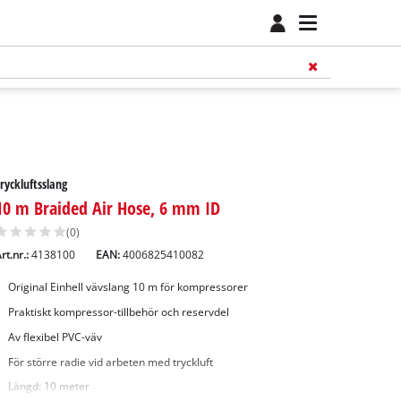
ryckluftsslang
10 m Braided Air Hose, 6 mm ID
(0)
rt.nr.:
4138100
EAN:
4006825410082
Original Einhell vävslang 10 m för kompressorer
Praktiskt kompressor-tillbehör och reservdel
Av flexibel PVC-väv
För större radie vid arbeten med tryckluft
Längd: 10 meter