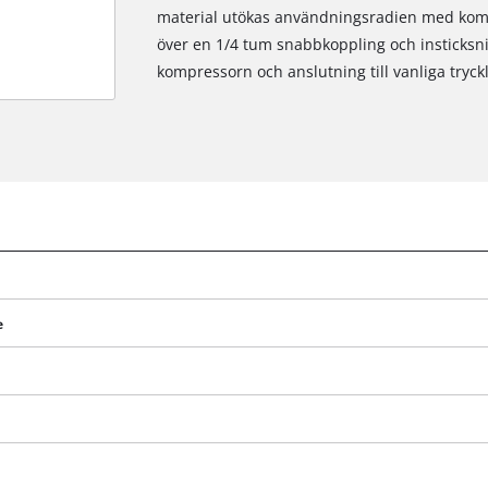
material utökas användningsradien med kompr
över en 1/4 tum snabbkoppling och insticksni
kompressorn och anslutning till vanliga tryckl
We need your consent to load the
Google Maps service!
This content is not permitted to load due
to trackers that are not disclosed to the
visitor. The website owner needs to setup
the site with their CMP to add this content
to the list of technologies used.
Powered by
Usercentrics Consent
e
Management Platform