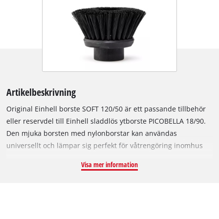
Artikelbeskrivning
Original Einhell borste SOFT 120/50 är ett passande tillbehör
eller reservdel till Einhell sladdlös ytborste PICOBELLA 18/90.
Den mjuka borsten med nylonborstar kan användas
universellt och lämpar sig perfekt för våtrengöring inomhus
och utomhus. Många ytor i kök, badrum, trädgård eller garage
Visa mer information
– samt trädgårdsmöbler, möbler, dusch, handfat eller
bilfälgar – kan rengöras grundligt och exakt med den smidiga
SOFT-borsten. Med sina långa borstar når den lätt
svårtillgängliga ställen i hörn eller mellanrum. Borstarna som
är riktade utåt underlättar också rengöringen på trånga