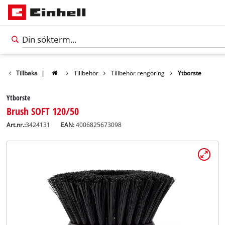
Tillbaka
|
Tillbehör
Tillbehör rengöring
Ytborste
Ytborste
Brush SOFT 120/50
Art.nr.:
3424131
EAN:
4006825673098
Svenska
SV
Svenska