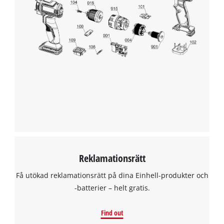
to trackers that are not disclosed to the
visitor. The website owner needs to setup
the site with their CMP to add this content
to the list of technologies used.
Powered by
Usercentrics Consent
Management Platform
Reklamationsrätt
Få utökad reklamationsrätt på dina Einhell-produkter och
-batterier – helt gratis.
Find out