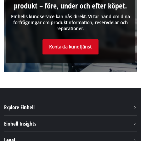
produkt – före, under och efter köpet.
Einhells kundservice kan nås direkt. Vi tar hand om dina
förfrågningar om produktinformation, reservdelar och
reparationer.
Kontakta kundtjänst
Explore Einhell
Hållbarhet
Einhell Insights
Om oss
Batterisystem
Legal
Einhell globalt