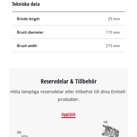
Tekniska data
arbetsbredden är 215 mm. Fler borstar för PICOBELLA från
Einhell finns att köpa separat.
Bristle length
25 mm
Brush diameter
115 mm
Brush width
215 mm
Reservdelar & Tillbehör
Hitta lämpliga reservdelar eller tillbehör till dina Einhell-
produkter.
Upptäck
We need your consent to load the
Google Maps service!
This content is not permitted to load due