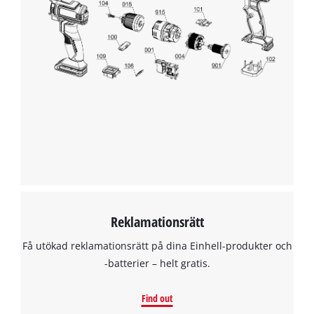
to trackers that are not disclosed to the
visitor. The website owner needs to setup
the site with their CMP to add this content
to the list of technologies used.
Powered by
Usercentrics Consent
Management Platform
Reklamationsrätt
Få utökad reklamationsrätt på dina Einhell-produkter och
-batterier – helt gratis.
Find out