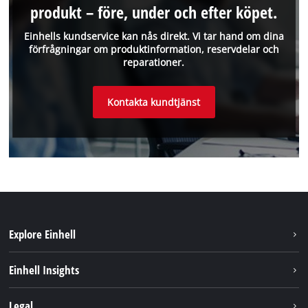
produkt – före, under och efter köpet.
Einhells kundservice kan nås direkt. Vi tar hand om dina
förfrågningar om produktinformation, reservdelar och
reparationer.
Kontakta kundtjänst
Explore Einhell
Hållbarhet
Einhell Insights
Om oss
Batterisystem
Legal
Einhell globalt