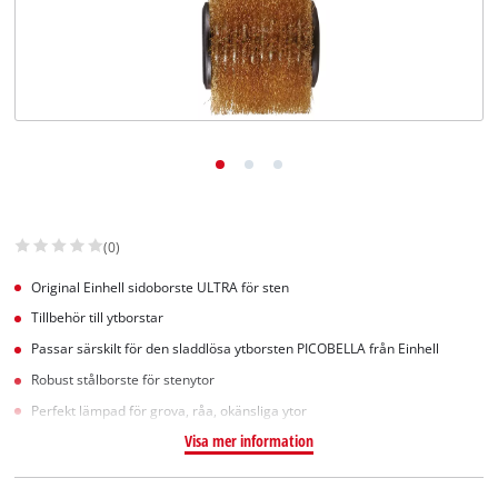
English
(0)
Original Einhell sidoborste ULTRA för sten
Tillbehör till ytborstar
Passar särskilt för den sladdlösa ytborsten PICOBELLA från Einhell
Robust stålborste för stenytor
Perfekt lämpad för grova, råa, okänsliga ytor
Visa mer information