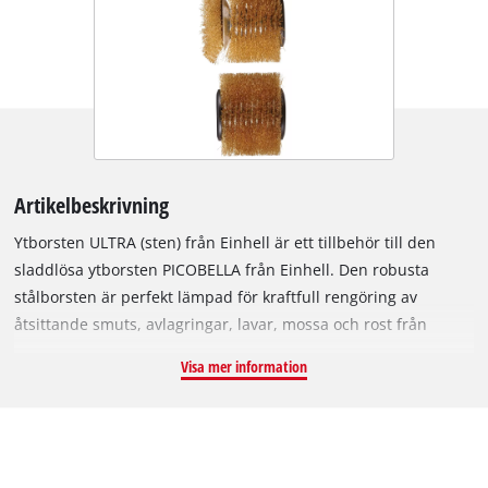
Artikelbeskrivning
Ytborsten ULTRA (sten) från Einhell är ett tillbehör till den
sladdlösa ytborsten PICOBELLA från Einhell. Den robusta
stålborsten är perfekt lämpad för kraftfull rengöring av
åtsittande smuts, avlagringar, lavar, mossa och rost från
grova, råa, okänsliga stenytor, exempelvis granit, porfyr eller
Visa mer information
kvartsit. Den medföljande sidoborsten är perfekt för arbete
nära kanter, t.ex. för att komma åt i hörn och kanter, samt för
rengöring av trappor och socklar. ULTRA-borsten lämpar sig
inte för polerade, slipade eller förseglade ytor på
natursten/konstgjord sten. Borstdiametern är 115 mm,