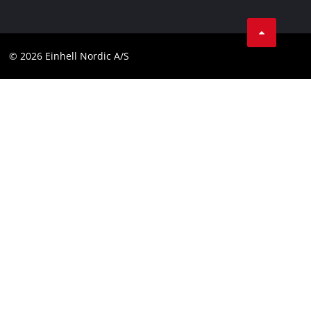
Dataskydd
Facebook
Kontakt
Youtube
Compliance
© 2026 Einhell Nordic A/S
Linkedin
Tillgänglighetsredogörelse