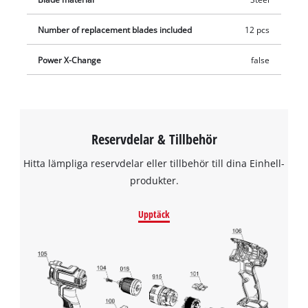
Number of replacement blades included
12 pcs
Power X-Change
false
Reservdelar & Tillbehör
Hitta lämpliga reservdelar eller tillbehör till dina Einhell-
produkter.
Upptäck
We need your consent to load the
Google Maps service!
This content is not permitted to load due
to trackers that are not disclosed to the
visitor. The website owner needs to setup