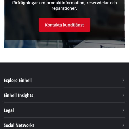
förfrågningar om produktinformation, reservdelar och
reparationer.
Kontakta kundtjänst
Explore Einhell
Hållbarhet
Einhell Insights
Om oss
Batterisystem
Legal
Einhell globalt
Services
Karriär
Företagsinfo
Social Networks