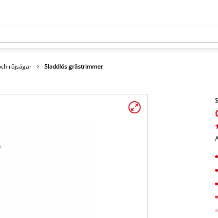
ch röjsågar
Sladdlös grästrimmer
S
A