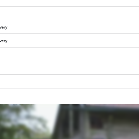
ivery
ivery
We need your consent to load the
Google Maps service!
This content is not permitted to load due
to trackers that are not disclosed to the