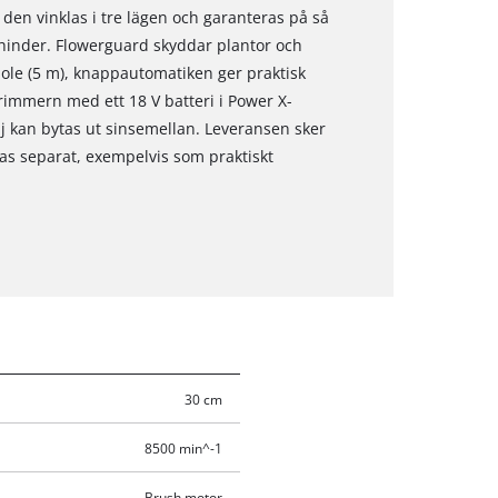
den vinklas i tre lägen och garanteras på så
a hinder. Flowerguard skyddar plantor och
pole (5 m), knappautomatiken ger praktisk
rimmern med ett 18 V batteri i Power X-
j kan bytas ut sinsemellan. Leveransen sker
as separat, exempelvis som praktiskt
30 cm
8500 min^-1
Brush motor