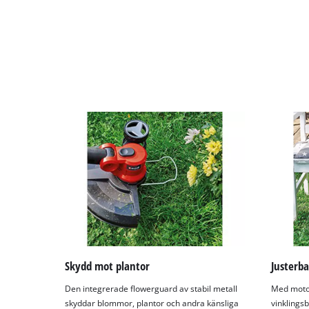
used.
Powered
by
Usercentrics
Consent
Management
Platform
Skydd mot plantor
Justerb
Den integrerade flowerguard av stabil metall
Med motor
skyddar blommor, plantor och andra känsliga
vinklings