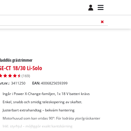
laddlös grästrimmer
GE-CT 18/30 Li-Solo
(169)
rt.nr.:
3411250
EAN:
4006825659399
Ingår i Power X-Change-familjen, 1x 18 V batteri krävs
Enkel, snabb och smidig teleskopering av skaftet.
Justerbart extrahandtag – bekväm hantering
Motorhuvud som kan vridas 90°: För lodräta ytor/gräskanter
Inkl. styrhjul – möjliggör exakt kantskärning