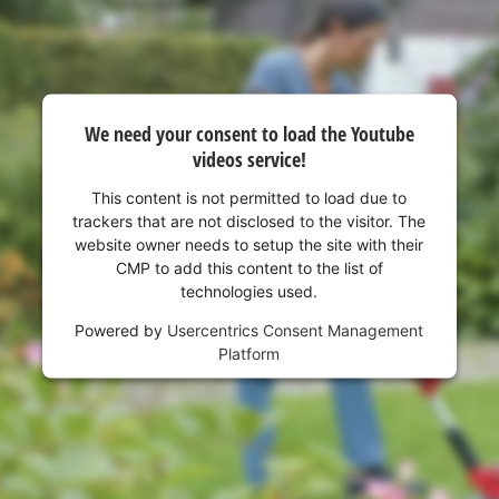
visitor. The website owner needs to setup
the site with their CMP to add this content
to the list of technologies used.
Powered by
Usercentrics Consent
Management Platform
We need your consent to load the Youtube
videos service!
This content is not permitted to load due to
trackers that are not disclosed to the visitor. The
website owner needs to setup the site with their
CMP to add this content to the list of
technologies used.
Powered by
Usercentrics Consent Management
Platform