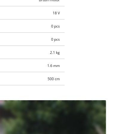
18 V
0 pcs
0 pcs
2.1 kg
1.6 mm
500 cm