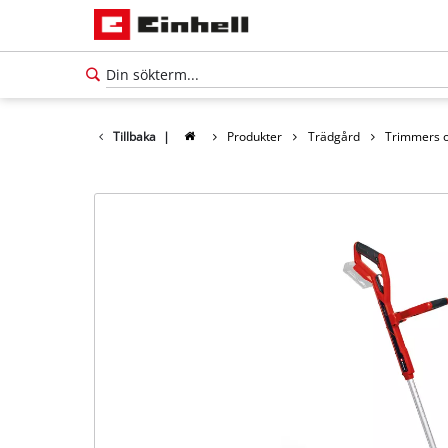
Tillbaka
|
Produkter
Trädgård
Trimmers o
Svenska
SV
Svenska