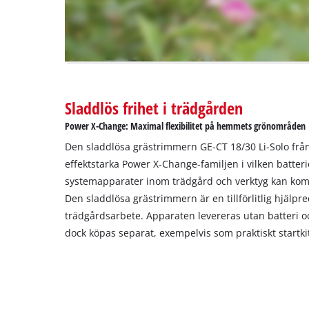
the
visitor.
The
website
owner
needs
to
Sladdlös frihet i trädgården
setup
the
Power X-Change: Maximal flexibilitet på hemmets grönområden
site
Den sladdlösa grästrimmern GE-CT 18/30 Li-Solo från
with
their
effektstarka Power X-Change-familjen i vilken batteri
CMP
systemapparater inom trädgård och verktyg kan komb
to
Den sladdlösa grästrimmern är en tillförlitlig hjälpred
add
trädgårdsarbete. Apparaten levereras utan batteri o
this
dock köpas separat, exempelvis som praktiskt startki
content
to
the
list
of
technologies