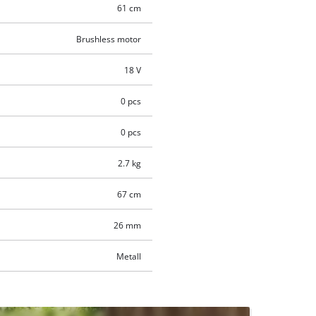
61 cm
Brushless motor
18 V
0 pcs
0 pcs
2.7 kg
67 cm
26 mm
Metall