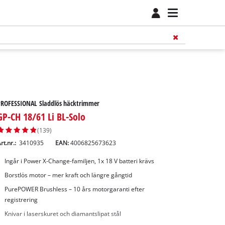
PROFESSIONAL Sladdlös häcktrimmer
GP-CH 18/61 Li BL-Solo
(139)
rt.nr.:
3410935
EAN:
4006825673623
Ingår i Power X-Change-familjen, 1x 18 V batteri krävs
Borstlös motor – mer kraft och längre gångtid
PurePOWER Brushless – 10 års motorgaranti efter
registrering
Knivar i laserskuret och diamantslipat stål