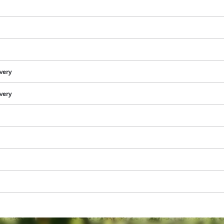
ivery
ivery
We need your consent to load the
Google Maps service!
This content is not permitted to load due
to trackers that are not disclosed to the