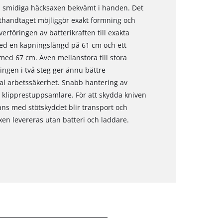
en smidiga häcksaxen bekvämt i handen. Det
thandtaget möjliggör exakt formning och
rföringen av batterikraften till exakta
ed en kapningslängd på 61 cm och ett
d 67 cm. Även mellanstora till stora
ingen i två steg ger ännu bättre
mal arbetssäkerhet. Snabb hantering av
 klipprestuppsamlare. För att skydda kniven
mans med stötskyddet blir transport och
xen levereras utan batteri och laddare.