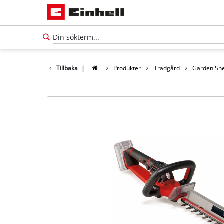
Tillbaka
|
Produkter
Trädgård
Garden She
Svenska
SV
Svenska