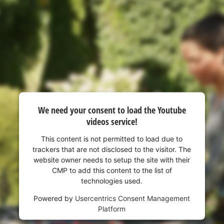
visitor. The website owner needs to setup
the site with their CMP to add this content
to the list of technologies used.
Powered by
Usercentrics Consent
Management Platform
We need your consent to load the Youtube
videos service!
This content is not permitted to load due to
trackers that are not disclosed to the visitor. The
website owner needs to setup the site with their
CMP to add this content to the list of
technologies used.
Powered by
Usercentrics Consent Management
Platform