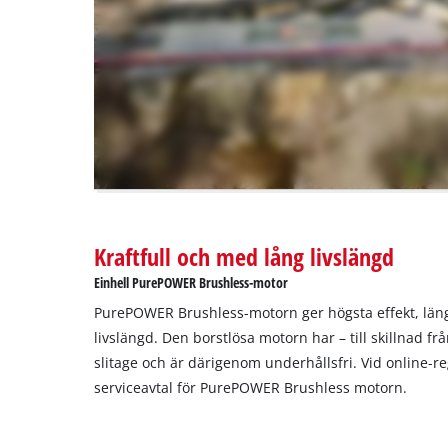
are
not
disclosed
to
the
visitor.
The
website
owner
needs
to
Kraftfull och med lång livslängd
setup
the
Einhell PurePOWER Brushless-motor
site
PurePOWER Brushless-motorn ger högsta effekt, län
with
their
livslängd. Den borstlösa motorn har – till skillnad fr
CMP
slitage och är därigenom underhållsfri. Vid online-reg
to
serviceavtal för PurePOWER Brushless motorn.
add
this
content