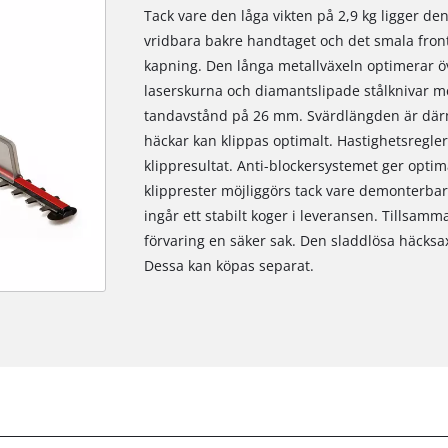
Tack vare den låga vikten på 2,9 kg ligger d
vridbara bakre handtaget och det smala fron
kapning. Den långa metallväxeln optimerar öve
laserskurna och diamantslipade stålknivar m
tandavstånd på 26 mm. Svärdlängden är därme
häckar kan klippas optimalt. Hastighetsregler
klippresultat. Anti-blockersystemet ger opti
klipprester möjliggörs tack vare demonterbar
ingår ett stabilt koger i leveransen. Tillsam
förvaring en säker sak. Den sladdlösa häcksa
Dessa kan köpas separat.