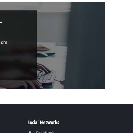
–
r om
Social Networks
Facebook