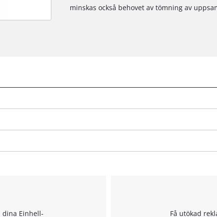
minskas också behovet av tömning av uppsa
We need your consent to load the
Google Maps service!
This content is not permitted to load due
to trackers that are not disclosed to the
visitor. The website owner needs to setup
the site with their CMP to add this content
to the list of technologies used.
Powered by
Usercentrics Consent
Management Platform
l dina Einhell-
Få utökad rekl