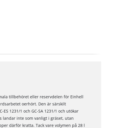
ala tillbehöret eller reservdelen för Einhell
rdsarbetet oerhört. Den är särskilt
 GC-ES 1231/1 och GC-SA 1231/1 och utökar
äs landar inte som vanligt i gräset, utan
pper därför kratta. Tack vare volymen på 28 l