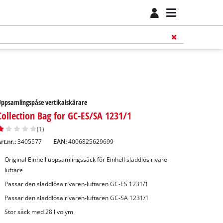
ppsamlingspåse vertikalskärare
Collection Bag for GC-ES/SA 1231/1
(1)
rt.nr.:
3405577
EAN:
4006825629699
Original Einhell uppsamlingssäck för Einhell sladdlös rivare-
luftare
Passar den sladdlösa rivaren-luftaren GC-ES 1231/1
Passar den sladdlösa rivaren-luftaren GC-SA 1231/1
Stor säck med 28 l volym