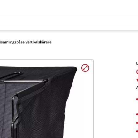
samlingspåse vertikalskärare
U
A