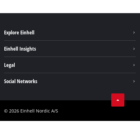
Explore Einhell
Hållbarhet
Einhell Insights
Om oss
Batterisystem
Legal
Einhell globalt
Services
Karriär
Företagsinfo
Social Networks
Dataskydd
Facebook
Kontakt
Youtube
Compliance
© 2026 Einhell Nordic A/S
Linkedin
Tillgänglighetsredogörelse