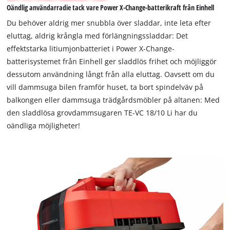
Oändlig användarradie tack vare Power X-Change-batterikraft från Einhell
permitted
to
Du behöver aldrig mer snubbla över sladdar, inte leta efter
load
eluttag, aldrig krångla med förlängningssladdar: Det
due
effektstarka litiumjonbatteriet i Power X-Change-
to
batterisystemet från Einhell ger sladdlös frihet och möjliggör
trackers
that
dessutom användning långt från alla eluttag. Oavsett om du
are
vill dammsuga bilen framför huset, ta bort spindelväv på
not
balkongen eller dammsuga trädgårdsmöbler på altanen: Med
disclosed
den sladdlösa grovdammsugaren TE-VC 18/10 Li har du
to
oändliga möjligheter!
the
visitor.
The
website
owner
needs
to
setup
the
site