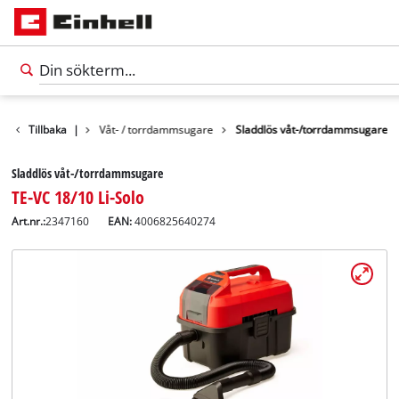
öringsmaskiner
Tillbaka
|
Våt- / torrdammsugare
Sladdlös våt-/torrdammsugare
Sladdlös våt-/torrdammsugare
TE-VC 18/10 Li-Solo
Art.nr.:
2347160
EAN:
4006825640274
Svenska
SV
Svenska