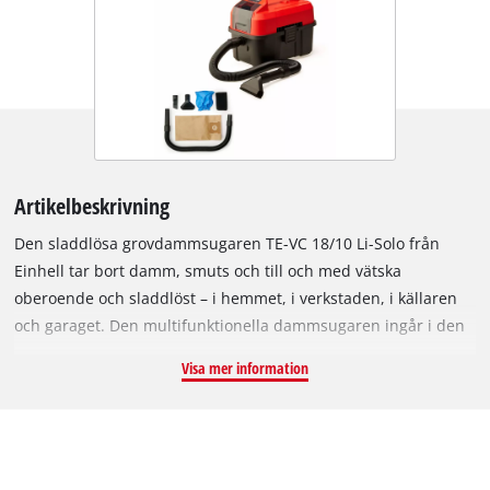
Artikelbeskrivning
Den sladdlösa grovdammsugaren TE-VC 18/10 Li-Solo från
Einhell tar bort damm, smuts och till och med vätska
oberoende och sladdlöst – i hemmet, i verkstaden, i källaren
och garaget. Den multifunktionella dammsugaren ingår i den
fiffiga Power X-Change-familjen. Alla batteriet i system-serien
Visa mer information
kan bytas ut sinsemellan – och användas i alla PXC-apparater.
Uppsamlingsbehållaren har en volym på tio liter och har
därmed plats för kontinuerlig användning. Den ergonomiska
formen och bärhandtaget för enkel transport gör den
användarvänlig. Oavsett om det gäller kakel, mattor eller