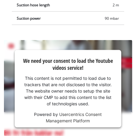
Suction hose length
2 m
Suction power
90 mbar
We
We need your consent to load the Youtube
need
videos service!
your
consent
This content is not permitted to load due to
to load
trackers that are not disclosed to the visitor.
the
The website owner needs to setup the site
Youtube
with their CMP to add this content to the list
of technologies used.
service!
Powered by
Usercentrics Consent
This
Management Platform
content
is
Bli fri från kablar nu!
not