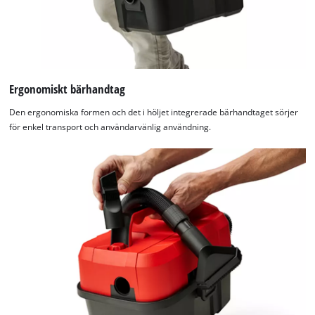
Google Maps service!
This content is not permitted to load due
to trackers that are not disclosed to the
visitor. The website owner needs to setup
the site with their CMP to add this content
to the list of technologies used.
Ergonomiskt bärhandtag
Powered by
Usercentrics Consent
Den ergonomiska formen och det i höljet integrerade bärhandtaget sörjer
Management Platform
för enkel transport och användarvänlig användning.