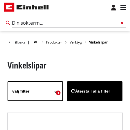
Tillbaka
|
Produkter
Verktyg
Vinkelslipar
Vinkelslipar
välj filter
Återställ alla filter
1
Svenska
SV
Svenska