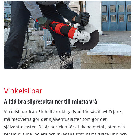
Vinkelslipar
Alltid bra slipresultat ner till minsta vrå
Vinkelslipar från Einhell är riktiga fynd för såväl nybörjare,
målmedvetna gör-det-själventusiaster som gör-det-
själventusiaster. De är perfekta för att kapa metall, sten och
keramik, slipa, polera och avlägsna rost, samt rugga upp och