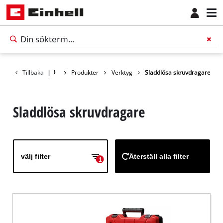
Tillbaka
|
Produkter
Verktyg
Sladdlösa skruvdragare
Sladdlösa skruvdragare
välj filter
Återställ alla filter
1
Svenska
SV
Svenska