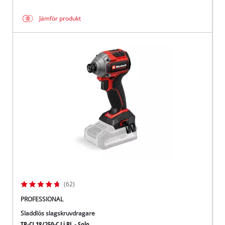
Jämför produkt
(62)
PROFESSIONAL
Sladdlös slagskruvdragare
TP-CI 18/250-C Li BL - Solo