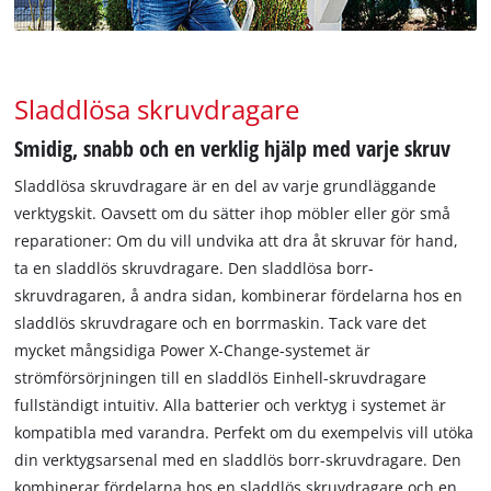
Sladdlösa skruvdragare
Smidig, snabb och en verklig hjälp med varje skruv
Sladdlösa skruvdragare är en del av varje grundläggande
verktygskit. Oavsett om du sätter ihop möbler eller gör små
reparationer: Om du vill undvika att dra åt skruvar för hand,
ta en sladdlös skruvdragare. Den sladdlösa borr-
skruvdragaren, å andra sidan, kombinerar fördelarna hos en
sladdlös skruvdragare och en borrmaskin. Tack vare det
mycket mångsidiga Power X-Change-systemet är
strömförsörjningen till en sladdlös Einhell-skruvdragare
fullständigt intuitiv. Alla batterier och verktyg i systemet är
kompatibla med varandra. Perfekt om du exempelvis vill utöka
din verktygsarsenal med en sladdlös borr-skruvdragare. Den
kombinerar fördelarna hos en sladdlös skruvdragare och en